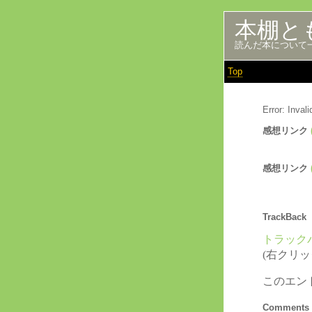
本棚と
読んだ本について
Top
Error: Inva
感想リンク
感想リンク
TrackBack
トラックバ
(右クリ
このエン
Comments