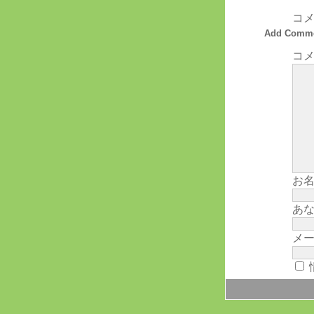
コ
Add Comm
コメ
お名
あな
メー