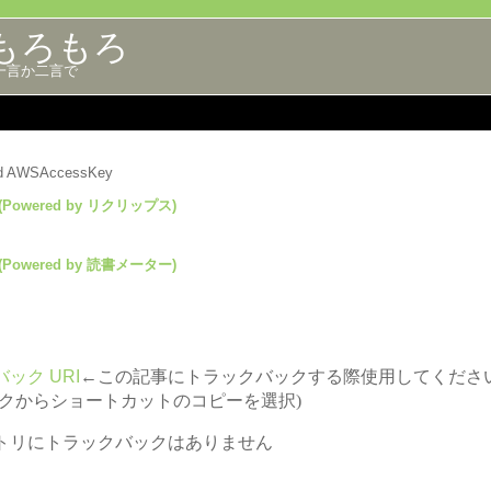
もろもろ
一言か二言で
lid AWSAccessKey
(Powered by リクリップス)
(Powered by 読書メーター)
ック URI
←この記事にトラックバックする際使用してくださ
ックからショートカットのコピーを選択)
トリにトラックバックはありません