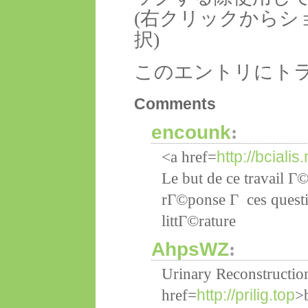
(右クリックからシ
択)
このエントリにト
Comments
encounk
:
http://bciali
<a href=
Le but de ce travail Г
rГ©ponse Г ces questi
littГ©rature
AhpsWZ
:
Urinary Reconstructio
http://prilig.top
href=
>