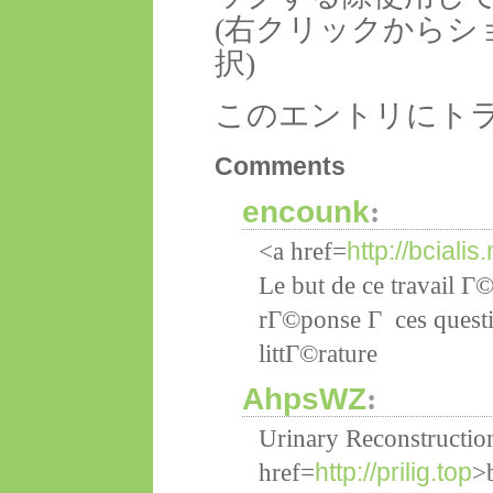
(右クリックからシ
択)
このエントリにト
Comments
encounk
:
http://bciali
<a href=
Le but de ce travail Г
rГ©ponse Г ces questi
littГ©rature
AhpsWZ
:
Urinary Reconstructio
http://prilig.top
href=
>