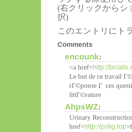
(右クリックからシ
択)
このエントリにト
Comments
encounk
:
http://bciali
<a href=
Le but de ce travail Г
rГ©ponse Г ces questi
littГ©rature
AhpsWZ
:
Urinary Reconstructio
http://prilig.top
href=
>