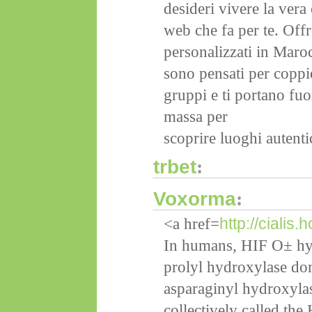
desideri vivere la vera
web che fa per te. Offr
personalizzati in Maroc
sono pensati per coppie
gruppi e ti portano fuor
massa per
scoprire luoghi autenti
trbet
:
Voxorma
:
http://cialis
<a href=
In humans, HIF О± hyd
prolyl hydroxylase do
asparaginyl hydroxylas
collectively called th