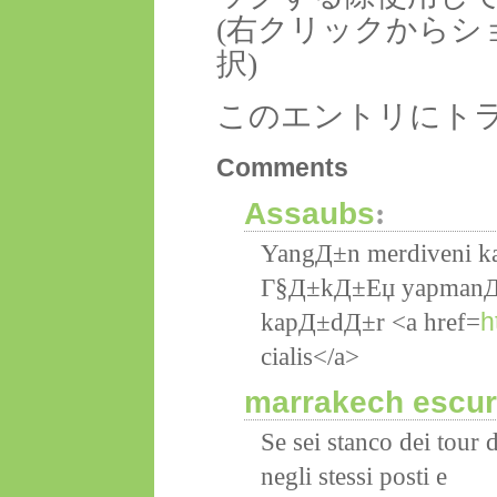
(右クリックからシ
択)
このエントリにト
Comments
Assaubs
:
YangД±n merdiveni k
Г§Д±kД±Еџ yapmanД±z
h
kapД±dД±r <a href=
cialis</a>
marrakech escur
Se sei stanco dei tour 
negli stessi posti e