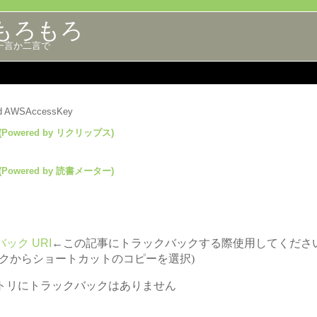
もろもろ
一言か二言で
lid AWSAccessKey
(Powered by リクリップス)
(Powered by 読書メーター)
ック URI
←この記事にトラックバックする際使用してくださ
ックからショートカットのコピーを選択)
トリにトラックバックはありません