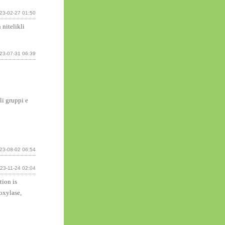
23-02-27 01:50
itelikli
23-07-31 06:39
li gruppi e
23-08-02 06:54
23-11-24 02:04
tion is
oxylase,