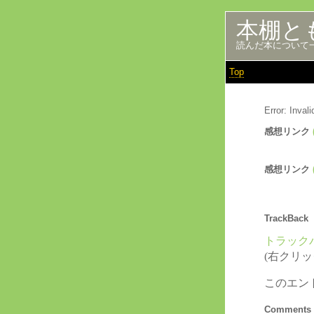
本棚と
読んだ本について
Top
Error: Inva
感想リンク
感想リンク
TrackBack
トラックバ
(右クリ
このエン
Comments