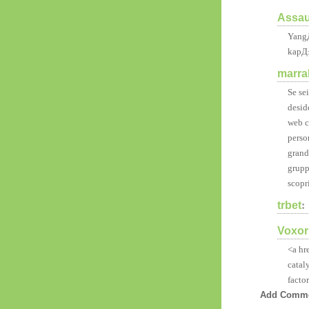
Assa
Yang
kapД±
marra
Se se
desid
web ch
perso
grand
gruppi
scopr
trbet
:
Voxo
<a hr
catal
facto
Add Comm