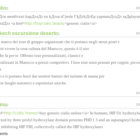
ubs
:
20
Д±n merdiveni kapД±sД± en kД±sa sГјrede Г§Д±kД±Еџ yapmanД±zД± saДџlayan n
dД±r <a href=
http://buycialis.beauty
>generic cialis</a>
kech escursione deserto
:
20
i stanco dei tour di gruppo organizzati che ti portano negli stessi posti e
eri vivere la vera cultura del Marocco, questo è il sito
e fa per te. Offrono tour personalizzati, classici e
nalizzati in Marocco a prezzi competitivi. I loro tour sono pensati per coppie, picco
i
 e ti portano fuori dai sentieri battuti del turismo di massa per
ire luoghi autentici e esperienze uniche.
20
rma
:
20
ef=
http://cialis.homes
>buy generic cialis online</a> In humans, HIF О± hydroxyla
yzed by three prolyl hydroxylase domain proteins PHD 1 3 and an asparaginyl hydr
r inhibiting HIF FIH, collectively called the HIF hydroxylases
ents