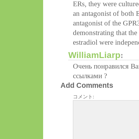
ERs, they were culture
an antagonist of bot
antagonist of the GPR
demonstrating that the
estradiol were indepen
WilliamLiarp
:
Очень понравился Ва
ссылками ?
Add Comments
コメント: