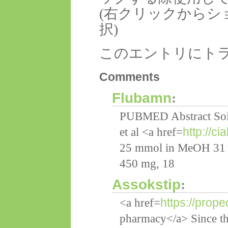
(右クリックからシ
択)
このエントリにト
Comments
Flubamn
:
PUBMED Abstract Soi
http://cia
et al <a href=
25 mmol in MeOH 31 m
450 mg, 18
Assokstip
:
https://prope
<a href=
pharmacy</a> Since the