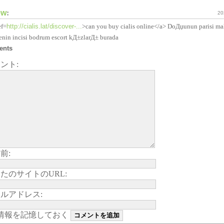
ew
:
20
ef=
http://cialis.lat/discover-...
>can you buy cialis online</a> DoДџunun parisi mal
enin incisi bodrum escort kД±zlarД± burada
ents
ント:
前:
たのサイトのURL:
ルアドレス:
情報を記憶しておく