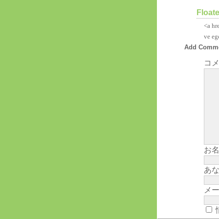
Float
<a hr
ve eg
Add Comm
コメ
お名
あな
メー