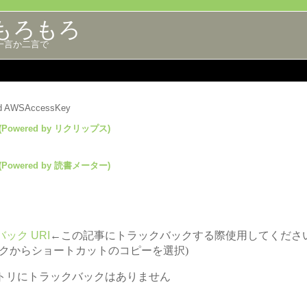
もろもろ
一言か二言で
lid AWSAccessKey
(Powered by リクリップス)
(Powered by 読書メーター)
ック URI
←この記事にトラックバックする際使用してくださ
ックからショートカットのコピーを選択)
トリにトラックバックはありません