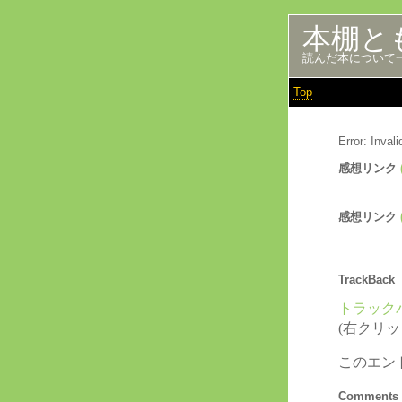
本棚と
読んだ本について
Top
Error: Inva
感想リンク
感想リンク
TrackBack
トラックバ
(右クリ
このエン
Comments