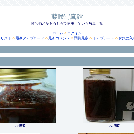
藤咲写真館
備忘録とかもろもろで使用している写真一覧
ホーム
ログイン
ムリスト
最新アップロード
最新コメント
閲覧最多
トップレート
お気に入
79 閲覧
73 閲覧