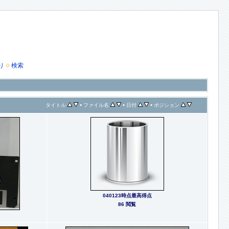
り
検索
•
•
•
タイトル
ファイル名
日付
ポジション
040123時点最高得点
86 閲覧