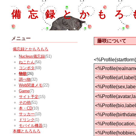
備忘録とかもろ
メニュー
藤咲について
備忘録とかもろもろ
Nucleus備忘録
(51)
<%Profile(startfor
ねこたん
(56)
コンポタ
(69)
<%Profile(realnam
物欲
(26)
<%Profile(url,labe
調べ物
(32)
Web関連メモ
(22)
<%Profile(sex,lab
Game
(7)
<%Profile(avatar,l
サイト予定
(15)
その他
(51)
<%Profile(bio,labe
本・CD
(10)
サッカー
(10)
<%Profile(birthdat
ドリンク
(1)
<%Profile(location
モバイル機器
(1)
本棚ともろもろ
<%Profile(hobbies