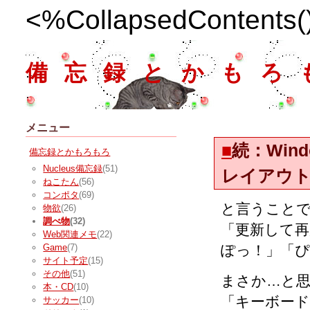
<%CollapsedContents
備忘録とかもろ
メニュー
■
続：Win
備忘録とかもろもろ
Nucleus備忘録
(51)
レイアウ
ねこたん
(56)
コンポタ
(69)
と言うこと
物欲
(26)
調べ物
(32)
「更新して再
Web関連メモ
(22)
ぽっ！」「ぴ
Game
(7)
サイト予定
(15)
その他
(51)
まさか…と
本・CD
(10)
「キーボード
サッカー
(10)