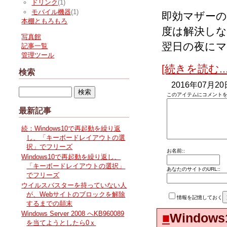
ドリンク
(1)
モバイル機器
(1)
即効マザーの
本棚ともろもろ
度は解決しな
写真館
翌日の夜にマ
記事一覧
管理ツール
[続きを読む...
検索
2016年07月20
このアイテムにコメントを
最新記事
続：Windows10で再起動を繰り返
し、「キーボードレイアウトの選
択」でフリーズ
お名前::
Windows10で再起動を繰り返し、
「キーボードレイアウトの選択」
あなたのサイトのURL::
でフリーズ
ウイルスバスターを持っていない人
が、Webサイトのブロックを解除
情報を記憶しておく
するまでの顛末
Windows Server 2008 へKB960089
■
Windo
を当てようとしたら0ｘ