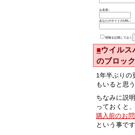
お名前::
あなたのサイトのURL::
情報を記憶しておく
■
ウイルス
のブロッ
1年半ぶりの
もいると思
ちなみに説
っておくと
購入前のお問
という事で