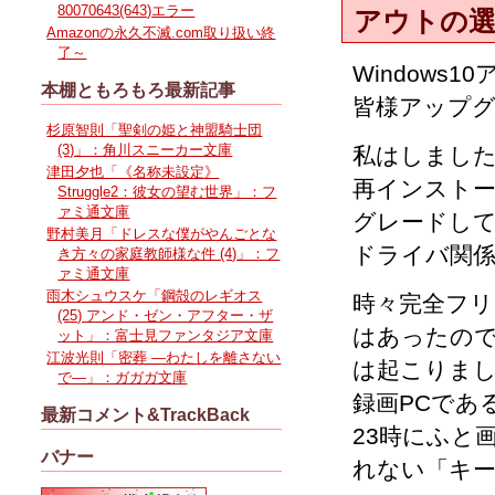
80070643(643)エラー
アウトの
Amazonの永久不滅.com取り扱い終
了～
Window
本棚ともろもろ最新記事
皆様アップ
杉原智則「聖剣の姫と神盟騎士団
(3)」：角川スニーカー文庫
私はしまし
津田夕也「《名称未設定》
再インストー
Struggle2：彼女の望む世界」：フ
ァミ通文庫
グレードし
野村美月「ドレスな僕がやんごとな
ドライバ関
き方々の家庭教師様な件 (4)」：フ
ァミ通文庫
雨木シュウスケ「鋼殻のレギオス
時々完全フリ
(25) アンド・ゼン・アフター・ザ
はあったの
ット」：富士見ファンタジア文庫
江波光則「密葬 ―わたしを離さない
は起こりま
で―」：ガガガ文庫
録画PCであ
最新コメント&TrackBack
23時にふと
バナー
れない「キ