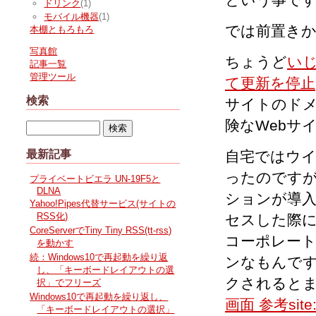
ドリンク
(1)
モバイル機器
(1)
では前置き
本棚ともろもろ
写真館
ちょうど
い
記事一覧
管理ツール
て更新を停止
検索
サイトのドメ
険なWebサ
自宅ではウ
最新記事
ったのです
プライベートビエラ UN-19F5と
DLNA
ションが導
Yahoo!Pipes代替サービス(サイトの
RSS化)
セスした際
CoreServerでTiny Tiny RSS(tt-rss)
コーポレー
を動かす
続：Windows10で再起動を繰り返
ンなもんで
し、「キーボードレイアウトの選
クされるとま
択」でフリーズ
Windows10で再起動を繰り返し、
画面 参考site:
「キーボードレイアウトの選択」