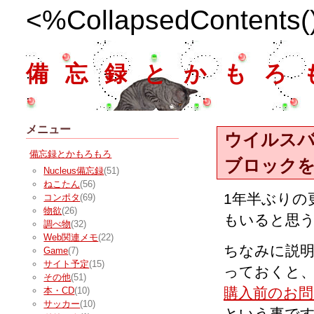
<%CollapsedContents
備忘録とかもろ
メニュー
ウイルスバ
備忘録とかもろもろ
ブロック
Nucleus備忘録
(51)
ねこたん
(56)
1年半ぶりの
コンポタ
(69)
物欲
(26)
もいると思
調べ物
(32)
Web関連メモ
(22)
ちなみに説
Game
(7)
サイト予定
(15)
っておくと
その他
(51)
購入前のお問
本・CD
(10)
サッカー
(10)
という事で