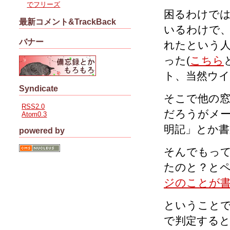
でフリーズ
困るわけで
最新コメント&TrackBack
いるわけで
バナー
れたという
った(
こちら
ト、当然ウ
Syndicate
そこで他の
RSS2.0
だろうがメー
Atom0.3
明記」とか
powered by
そんでもっ
たのと？と
ジのことが
ということ
で判定すると