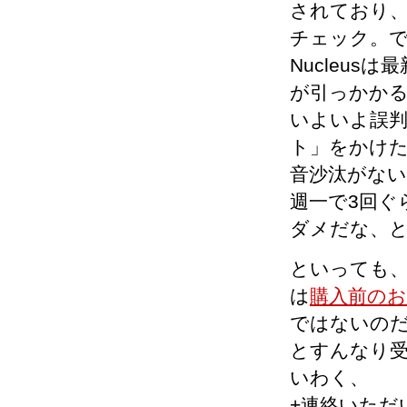
されており
チェック。で
Nucleus
が引っかかる
いよいよ誤
ト」をかけた
音沙汰がな
週一で3回ぐ
ダメだな、
といっても、
は
購入前の
ではないの
とすんなり
いわく、
+連絡いただ