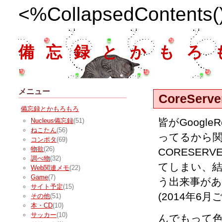
<%CollapsedContents
備忘録とかもろ
メニュー
CoreServe
備忘録とかもろもろ
皆がGoogle
Nucleus備忘録
(51)
ねこたん
(56)
ってるから
コンポタ
(69)
物欲
(26)
CORESER
調べ物
(32)
てしまい、結局
Web関連メモ
(22)
Game
(7)
う出来事が
サイト予定
(15)
(2014年6
その他
(51)
本・CD
(10)
サッカー
(10)
んでもって