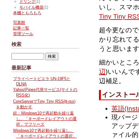
ドリンク
(1)
いし、スマ
モバイル機器
(1)
本棚ともろもろ
Tiny Tiny R
写真館
記事一覧
超今更なの
管理ツール
かり忘れて
検索
うと思いま
細かいとこ
最新記事
辺
)いいんで
プライベートビエラ UN-19F5と
辺補足。
DLNA
Yahoo!Pipes代替サービス(サイトの
インストー
RSS化)
CoreServerでTiny Tiny RSS(tt-rss)
を動かす
英語(Insta
続：Windows10で再起動を繰り返
現バージ
し、「キーボードレイアウトの選
択」でフリーズ
アップデ
Windows10で再起動を繰り返し、
ァイル的
「キーボードレイアウトの選択」