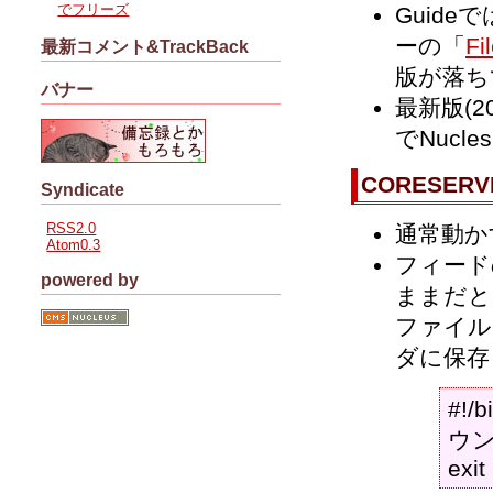
でフリーズ
Guid
ーの「
Fi
最新コメント&TrackBack
版が落ち
バナー
最新版(2
でNuc
CORESER
Syndicate
RSS2.0
通常動か
Atom0.3
フィード
powered by
ままだと
ファイルを
ダに保存
#!/b
ウント/
exit