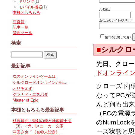
ドリンク
(1)
モバイル機器
(1)
お名前::
本棚ともろもろ
あなたのサイトのURL::
写真館
記事一覧
管理ツール
情報を記憶しておく
検索
■
シルクロ
先日、クロー
最新記事
ドオンライ
次のオンラインゲームは
シルクロードオンラインがね…
クローズドβ
とりあえず
なってPCが
グラナド・エスパダ
Master of Epic
んど何も出
本棚ともろもろ最新記事
（PCの電源
杉原智則「聖剣の姫と神盟騎士団
のNumLoc
(3)」：角川スニーカー文庫
ーズ状態と思
津田夕也「《名称未設定》