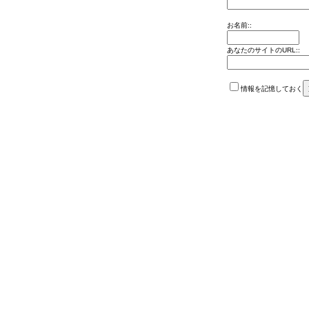
お名前::
あなたのサイトのURL::
情報を記憶しておく