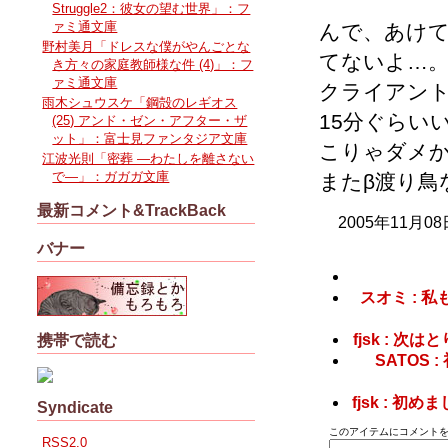
Struggle2：彼女の望む世界」：フ
ァミ通文庫
んで、あけて
野村美月「ドレスな僕がやんごとな
てないよ…
き方々の家庭教師様な件 (4)」：フ
ァミ通文庫
クライアン
雨木シュウスケ「鋼殻のレギオス
15分ぐらい
(25) アンド・ゼン・アフター・ザ
ット」：富士見ファンタジア文庫
こりゃダメ
江波光則「密葬 ―わたしを離さない
で―」：ガガガ文庫
またβ渡り鳥
最新コメント&TrackBack
2005年11月08
バナー
スオミ : 
fjsk : 
携帯で読む
SATOS
fjsk : 
Syndicate
このアイテムにコメントを
RSS2.0