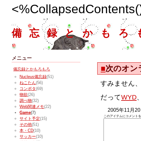
<%CollapsedContents
備忘録とかもろ
メニュー
■
次のオン
備忘録とかもろもろ
Nucleus備忘録
(51)
すみません
ねこたん
(56)
コンポタ
(69)
物欲
(26)
だって
WYD
調べ物
(32)
Web関連メモ
(22)
2005年11月2
Game
(7)
このアイテムにコメントを
サイト予定
(15)
その他
(51)
本・CD
(10)
サッカー
(10)