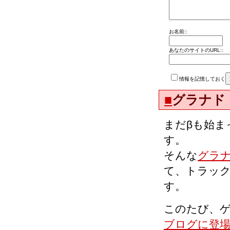
お名前::
あなたのサイトのURL::
情報を記憶しておく
■
グラナド
まだβも始ま
す。
そんな
グラ
て、トラッ
す。
このたび、
ブログに登