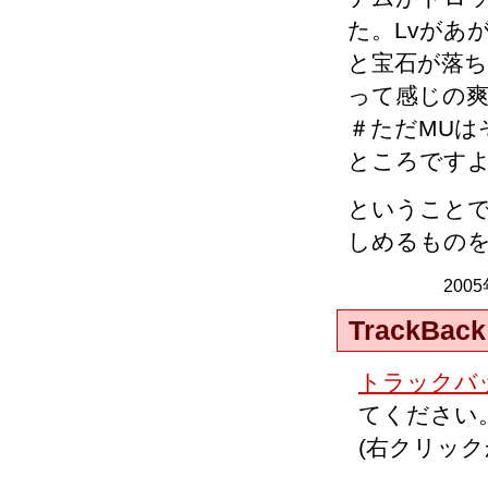
た。Lvがあ
と宝石が落ち
って感じの
＃ただMUは
ところです
ということ
しめるもの
200
TrackBack
トラックバッ
てください
(右クリッ