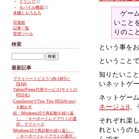
ドリンク
(1)
モバイル機器
(1)
ゲーム
本棚ともろもろ
いこと
写真館
記事一覧
りのこ
管理ツール
検索
という事を
ということ
最新記事
知りたいこ
プライベートビエラ UN-19F5と
いネットゲ
DLNA
Yahoo!Pipes代替サービス(サイトの
RSS化)
ネットゲー
CoreServerでTiny Tiny RSS(tt-rss)
ネージュII
、
を動かす
続：Windows10で再起動を繰り返
し、「キーボードレイアウトの選
それぞれ楽
択」でフリーズ
れというの
Windows10で再起動を繰り返し、
「キーボードレイアウトの選択」
らです。