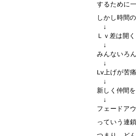
するために
しかし時間
↓
Ｌｖ差は開く
↓
みんないろ
↓
Lv上げが苦
↓
新しく仲間
↓
フェードア
っていう連
つまり、ど