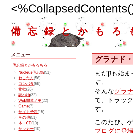
<%CollapsedContents
備忘録とかもろ
メニュー
グラナド
備忘録とかもろもろ
まだβも始ま
Nucleus備忘録
(51)
ねこたん
(56)
す。
コンポタ
(69)
物欲
(26)
そんな
グラ
調べ物
(32)
て、トラッ
Web関連メモ
(22)
Game
(7)
す。
サイト予定
(15)
その他
(51)
このたび、
本・CD
(10)
サッカー
(10)
ブログに登