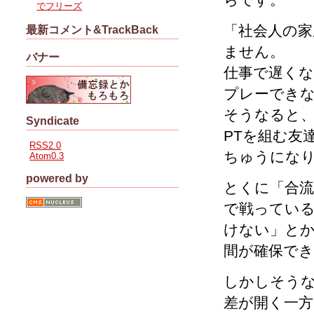
でフリーズ
「社会人の家
最新コメント&TrackBack
ません。
バナー
仕事で遅く
プレーでき
そうなると
Syndicate
PTを組む友
RSS2.0
ちゅうにな
Atom0.3
powered by
とくに「合流
で戦っている
けない」と
間が確保で
しかしそう
差が開く一方