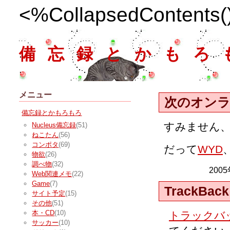
<%CollapsedContents
備忘録とかもろ
メニュー
次のオン
備忘録とかもろもろ
すみません
Nucleus備忘録
(51)
ねこたん
(56)
コンポタ
(69)
だって
WYD
物欲
(26)
調べ物
(32)
200
Web関連メモ
(22)
Game
(7)
TrackBack
サイト予定
(15)
その他
(51)
本・CD
(10)
トラックバッ
サッカー
(10)