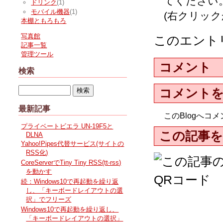
てください
ドリンク
(1)
モバイル機器
(1)
(右クリッ
本棚ともろもろ
写真館
このエント
記事一覧
管理ツール
コメント
検索
コメント
最新記事
このBlogへ
プライベートビエラ UN-19F5と
この記事を
DLNA
Yahoo!Pipes代替サービス(サイトの
RSS化)
CoreServerでTiny Tiny RSS(tt-rss)
を動かす
続：Windows10で再起動を繰り返
し、「キーボードレイアウトの選
択」でフリーズ
Windows10で再起動を繰り返し、
「キーボードレイアウトの選択」