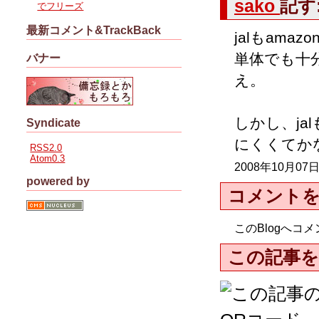
sako
記す
でフリーズ
最新コメント&TrackBack
jalもam
単体でも十
バナー
え。
しかし、ja
Syndicate
にくくてか
RSS2.0
Atom0.3
2008年10月07日
powered by
コメント
このBlogへ
この記事を