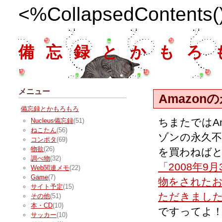
<%CollapsedContents
備忘録とかもろ
メニュー
Amazon
備忘録とかもろもろ
ちまたではA
Nucleus備忘録
(51)
ねこたん
(56)
ゾンの永久不
コンポタ
(69)
物欲
(26)
を買わねばと
調べ物
(32)
「2008年9月
Web関連メモ
(22)
Game
(7)
物をされたお
サイト予定
(15)
ただきまし
その他
(51)
本・CD
(10)
ですってよ
サッカー
(10)