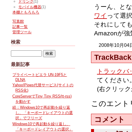
ドリンク
(1)
うーん、と
モバイル機器
(1)
本棚ともろもろ
ワイ
って選
写真館
それにして
記事一覧
Amazon
管理ツール
検索
2008年10月04
TrackBack
最新記事
トラックバッ
プライベートビエラ UN-19F5と
てください
DLNA
Yahoo!Pipes代替サービス(サイトの
(右クリッ
RSS化)
CoreServerでTiny Tiny RSS(tt-rss)
このエント
を動かす
続：Windows10で再起動を繰り返
し、「キーボードレイアウトの選
コメント
択」でフリーズ
Windows10で再起動を繰り返し、
「キーボードレイアウトの選択」