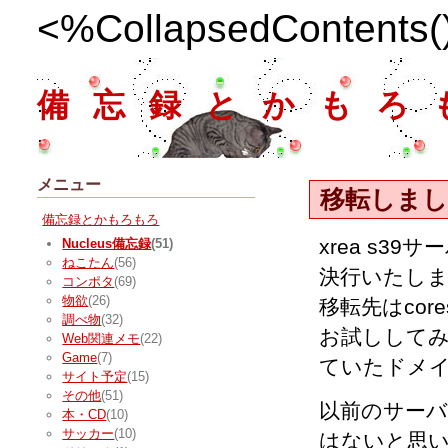
<%CollapsedContents
備忘録とかもろ
メニュー
移転しまし
備忘録とかもろもろ
xrea s
Nucleus備忘録
(51)
ねこたん
(56)
決行いたし
コンポタ
(69)
物欲
(26)
移転先はcores
調べ物
(32)
お試しして
Web関連メモ
(22)
Game
(7)
ていたドメ
サイト予定
(15)
その他
(51)
以前のサー
本・CD
(10)
サッカー
(10)
はないと思