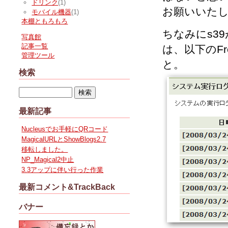
ドリンク
(1)
お願いいた
モバイル機器
(1)
本棚ともろもろ
ちなみにs3
写真館
記事一覧
は、以下のFr
管理ツール
と。
検索
最新記事
Nucleusでお手軽にQRコード
MagicalURLとShowBlogs2.7
移転しました。
NP_Magical2中止
3.3アップに伴い行った作業
最新コメント&TrackBack
バナー