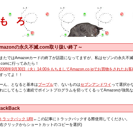
もろ
mazonの永久不滅.com取り扱い終了～
またではAmazonカードの終了が話題になってますが、私はセゾンの永久不滅
.comに行ってみたら！
2008年9月30日（火）14:00をもちましてAmazon.co.jpでお買物を
すってよ！！
ーん、となると基本は
ブープル
で、ないものは
セブンアンドワイ
って選択か
れにしてもこう連続でポイントプログラムを切ってくるってAmazonが強気
rackBack
トラックバック URI
←この記事にトラックバックする際使用してください。
(右クリックからショートカットのコピーを選択)