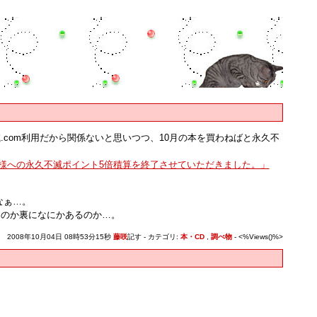
.com利用だから関係ないと思いつつ、10月の本を買わねばと永久不
されたお客様への永久不滅ポイント5倍積算を終了させていただきました。」
なぁ…。
なのか裏になにかあるのか…。
2008年10月04日 08時53分15秒
藤咲
記す - カテゴリ:
本・CD
,
調べ物
- <%Views()%>