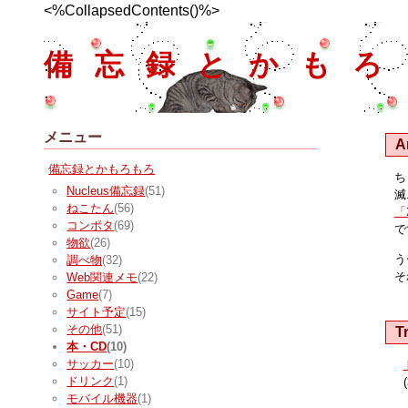
<%CollapsedContents()%>
備忘録とかもろ
メニュー
A
備忘録とかもろもろ
ち
Nucleus備忘録
(51)
滅
ねこたん
(56)
「
コンポタ
(69)
で
物欲
(26)
う
調べ物
(32)
そ
Web関連メモ
(22)
Game
(7)
サイト予定
(15)
その他
(51)
T
本・CD
(10)
サッカー
(10)
ドリンク
(1)
モバイル機器
(1)