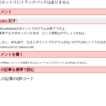
のエントリにトラックバックはありません
コメント
sako
記す:
jalもamazonのポイントプログラムが終了ですよ。
単体でも十分やっていけるぜ、という強気なのでしょうかねえ。
しかし、jalもjalで、なまじポイントプログラム少ないのでためにくくてかな
2008年10月07日 15時44分10秒
コメントを書く
このBlogへコメントを追加するにはメンバーとしてログインしなければいけません。
この記事を携帯で読む