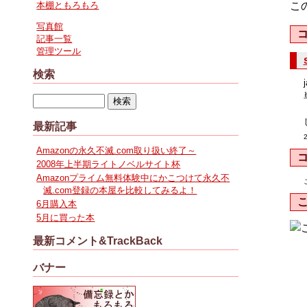
本棚ともろもろ
こ
写真館
記事一覧
管理ツール
検索
最新記事
Amazonの永久不滅.com取り扱い終了～
2008年上半期ライトノベルサイト杯
Amazonプライム無料体験中にかこつけて永久不
滅.com登録の本屋を比較してみるよ！
6月購入本
5月に買った本
最新コメント&TrackBack
バナー