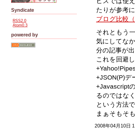
ビスでは使
たりが参考
Syndicate
ブログ比較（
RSS2.0
Atom0.3
それともう一
powered by
気にしてな
分の記事が
これを回避
+Yahoo!P
+JSON(P
+Javascr
るのではなく
という方法
まぁそもそ
2008年04月10日 