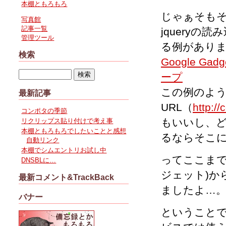
本棚ともろもろ
じゃぁそもそ
写真館
記事一覧
jquery
管理ツール
る例があり
検索
Google Gadge
ープ
この例のように
最新記事
URL（
http://
コンポタの季節
もいいし、どう
リクリップス貼り付けで考え事
本棚ともろもろでしたいことと感想
るならそこに
自動リンク
本棚でシムエントリお試し中
ってここまで調べ
DNSBLに…
ジェット)か
最新コメント&TrackBack
ましたよ…
バナー
ということでや