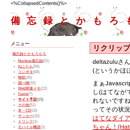
<%CollapsedContents()%>
備忘録とかもろ
メニュー
リクリッ
備忘録とかもろもろ
deltazuluさ
Nucleus備忘録
(51)
ねこたん
(56)
(というかほ
コンポタ
(69)
物欲
(26)
まぁJavas
調べ物
(32)
Web関連メモ
(22)
し(はてなが
Game
(7)
れないです
サイト予定
(15)
その他
(51)
ってその状
本・CD
(10)
サッカー
(10)
はてなダイア
ドリンク
(1)
ちゃん！(Hate
モバイル機器
(1)