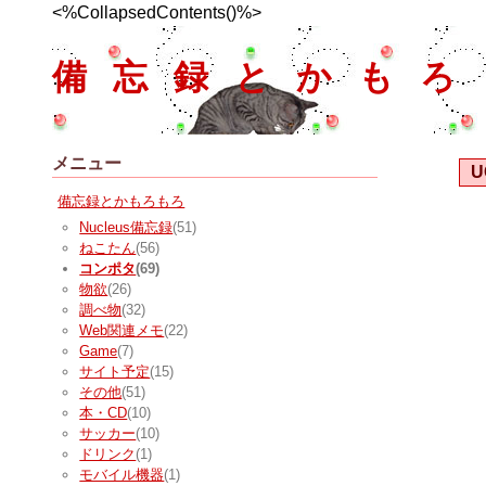
<%CollapsedContents()%>
備忘録とかもろ
メニュー
U
備忘録とかもろもろ
Nucleus備忘録
(51)
ねこたん
(56)
コンポタ
(69)
物欲
(26)
調べ物
(32)
Web関連メモ
(22)
Game
(7)
サイト予定
(15)
その他
(51)
本・CD
(10)
サッカー
(10)
ドリンク
(1)
モバイル機器
(1)