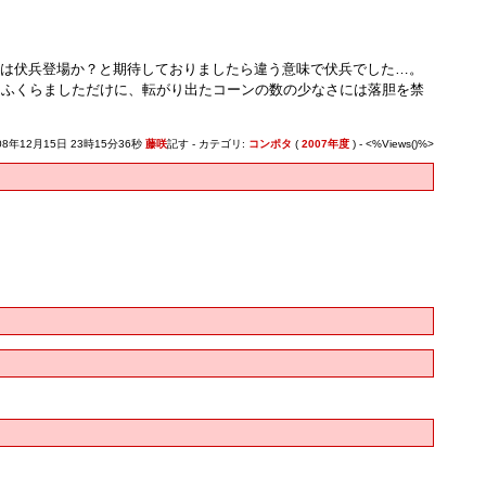
れは伏兵登場か？と期待しておりましたら違う意味で伏兵でした…。
胸ふくらましただけに、転がり出たコーンの数の少なさには落胆を禁
08年12月15日 23時15分36秒
藤咲
記す - カテゴリ:
コンポタ
(
2007年度
) - <%Views()%>