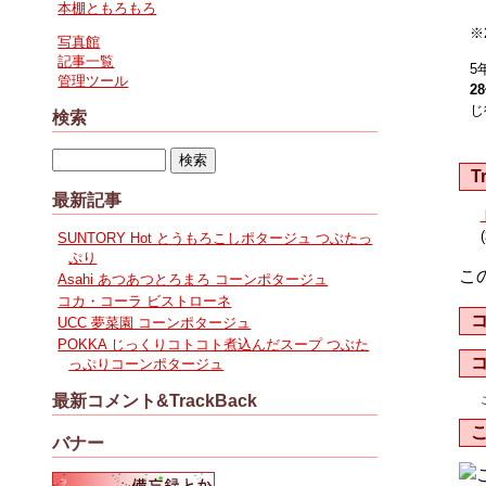
本棚ともろもろ
※
写真館
記事一覧
5
管理ツール
2
じ
検索
T
最新記事
SUNTORY Hot とうもろこしポタージュ つぶたっ
ぷり
こ
Asahi あつあつとろまろ コーンポタージュ
コカ・コーラ ビストローネ
UCC 夢菜園 コーンポタージュ
POKKA じっくりコトコト煮込んだスープ つぶた
っぷりコーンポタージュ
最新コメント&TrackBack
バナー