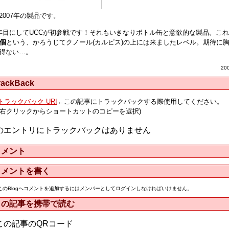
2007年の製品です。
年目にしてUCCが初参戦です！それもいきなりボトル缶と意欲的な製品。こ
8個
という、かろうじてクノール(カルピス)の上には来ましたレベル。期待に
得ない…。
20
rackBack
トラックバック URI
←この記事にトラックバックする際使用してください。
(右クリックからショートカットのコピーを選択)
のエントリにトラックバックはありません
コメント
コメントを書く
このBlogへコメントを追加するにはメンバーとしてログインしなければいけません。
この記事を携帯で読む