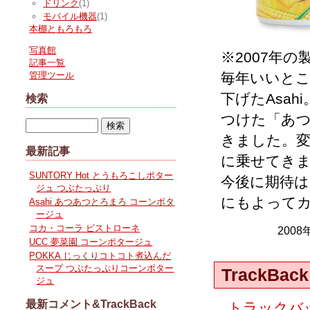
ドリンク
(1)
モバイル機器
(1)
本棚ともろもろ
写真館
※2007年の
記事一覧
毎年いいとこ
管理ツール
下げたAsa
検索
つけた「あ
きました。
最新記事
に乗せてき
SUNTORY Hot とうもろこしポター
今後に期待
ジュ つぶたっぷり
にもよって
Asahi あつあつとろまろ コーンポタ
ージュ
コカ・コーラ ビストローネ
2008
UCC 夢菜園 コーンポタージュ
POKKA じっくりコトコト煮込んだ
スープ つぶたっぷりコーンポター
TrackBack
ジュ
最新コメント&TrackBack
トラックバッ