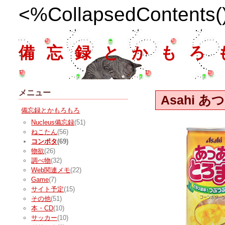
<%CollapsedContents
備忘録とかもろ
メニュー
Asahi
備忘録とかもろもろ
Nucleus備忘録
(51)
ねこたん
(56)
コンポタ
(69)
物欲
(26)
調べ物
(32)
Web関連メモ
(22)
Game
(7)
サイト予定
(15)
その他
(51)
本・CD
(10)
サッカー
(10)