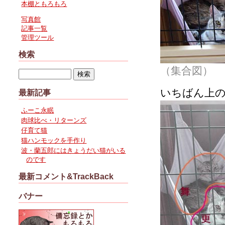
本棚ともろもろ
写真館
記事一覧
管理ツール
検索
（集合図）
いちばん上
最新記事
ふーこ永眠
肉球比べ・リターンズ
仔育て猫
猫ハンモックを手作り
波・蘭五郎にはきょうだい猫がいる
のです
最新コメント&TrackBack
バナー