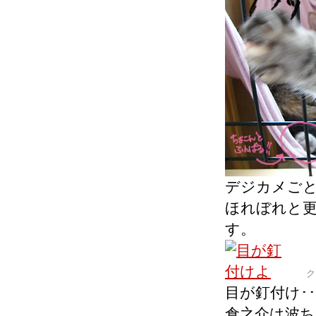
デジカメご
ほれぼれと
す。
ク
目が釘付け･･
倉之介は波