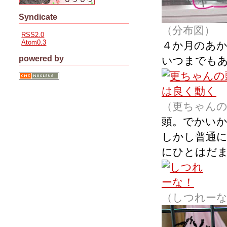
Syndicate
（分布図）
RSS2.0
Atom0.3
４か月のあ
powered by
いつまでも
（更ちゃん
頭。でかい
しかし普通
にひとはだま
（しつれーな