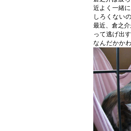
近よく一緒
しろくない
最近、倉之
って逃げ出
なんだかか