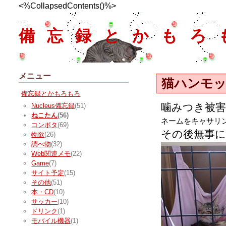
<%CollapsedContents()%>
備忘録とかもろ
メニュー
猫ハンモ
備忘録とかもろもろ
噛みつき被
Nucleus備忘録
(51)
ねこたん
(56)
ネームをキャサリ
コンポタ
(69)
その後無事
物欲
(26)
調べ物
(32)
Web関連メモ
(22)
Game
(7)
サイト予定
(15)
その他
(51)
本・CD
(10)
サッカー
(10)
ドリンク
(1)
モバイル機器
(1)