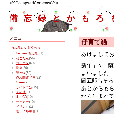
<%CollapsedContents()%>
備忘録とかもろ
メニュー
仔育て猫
備忘録とかもろもろ
あけまして
Nucleus備忘録
(51)
ねこたん
(56)
コンポタ
(69)
新年早々、
物欲
(26)
まいました･･
調べ物
(32)
Web関連メモ
(22)
蘭五郎もそろそ
Game
(7)
あとからもら
サイト予定
(15)
その他
(51)
から生まれ
本・CD
(10)
サッカー
(10)
ドリンク
(1)
モバイル機器
(1)