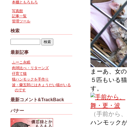
本棚ともろもろ
写真館
記事一覧
管理ツール
検索
最新記事
ふーこ永眠
肉球比べ・リターンズ
まーあ、女
仔育て猫
５匹もいる
猫ハンモックを手作り
波・蘭五郎にはきょうだい猫がいる
す。
のです
最新コメント&TrackBack
バナー
（手前から、
ハンモック