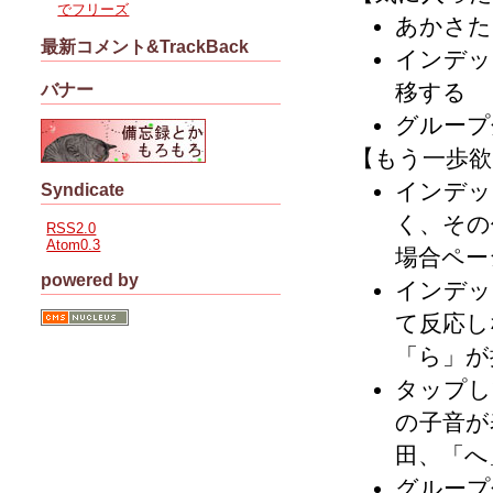
でフリーズ
あかさた
最新コメント&TrackBack
インデッ
移する
バナー
グループ
【もう一歩欲
インデッ
Syndicate
く、その
RSS2.0
Atom0.3
場合ペー
powered by
インデッ
て反応し
「ら」が
タップし
の子音が
田、「へ
グループ