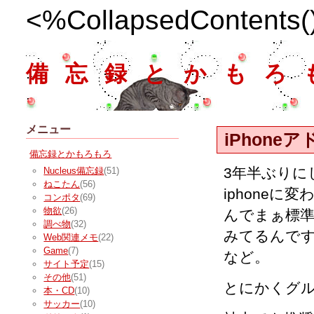
<%CollapsedContents
備忘録とかもろ
メニュー
iPhone
備忘録とかもろもろ
3年半ぶりに
Nucleus備忘録
(51)
ねこたん
(56)
iphoneに
コンポタ
(69)
物欲
(26)
んでまぁ標準
調べ物
(32)
みてるんで
Web関連メモ
(22)
Game
(7)
など。
サイト予定
(15)
その他
(51)
とにかくグ
本・CD
(10)
サッカー
(10)