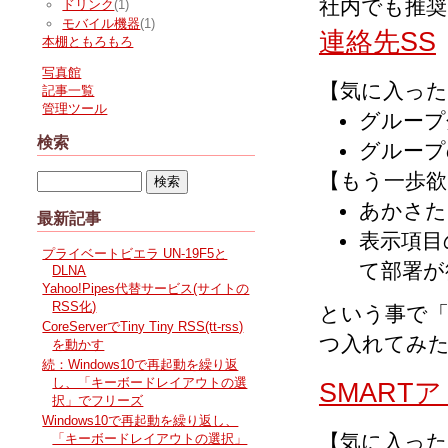
社内でも推
ドリンク
(1)
モバイル機器
(1)
連絡先SS
本棚ともろもろ
写真館
【気に入った
記事一覧
管理ツール
グループ
検索
グループ
【もう一歩欲
あかさた
最新記事
表示項目
プライベートビエラ UN-19F5と
て部署が
DLNA
Yahoo!Pipes代替サービス(サイトの
RSS化)
という事で
CoreServerでTiny Tiny RSS(tt-rss)
つ入れてみ
を動かす
続：Windows10で再起動を繰り返
し、「キーボードレイアウトの選
SMART
択」でフリーズ
Windows10で再起動を繰り返し、
【気に入った
「キーボードレイアウトの選択」