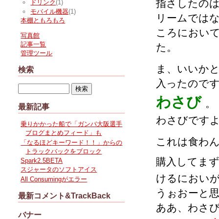
指さしたの
ドリンク
(1)
モバイル機器
(1)
リームでは
本棚ともろもろ
ころにおい
写真館
記事一覧
た。
管理ツール
ま、いいか
検索
入ったので
わさび
。
最新記事
わさびです
乗りかかった船で「ガンバ大阪選手
ブログまとめフィード」も
これは食わん
「なるほどキーワード！！」からの
トラックバックをブロック
購入してま
Spark2.5BETA
スジャータのソフトアイス
けるにおい
All Consumingがエラー
うぉおーと
最新コメント&TrackBack
ああ、わさ
バナー