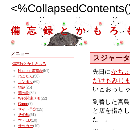
<%CollapsedContents
備忘録とかもろ
メニュー
スジャー
備忘録とかもろもろ
先日に
かち
Nucleus備忘録
(51)
ねこたん
(56)
だけもみじ
コンポタ
(69)
物欲
(26)
いとおっし
調べ物
(32)
Web関連メモ
(22)
到着した宮
Game
(7)
と店を指さ
サイト予定
(15)
その他
(51)
た…。
本・CD
(10)
サッカー
(10)