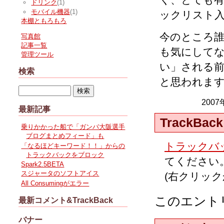
ドリンク
(1)
モバイル機器
(1)
ックリスト
本棚ともろもろ
今のところ
写真館
記事一覧
も気にして
管理ツール
い」される
検索
と思われま
2007
最新記事
TrackBack
乗りかかった船で「ガンバ大阪選手
ブログまとめフィード」も
トラックバッ
「なるほどキーワード！！」からの
トラックバックをブロック
てください
Spark2.5BETA
スジャータのソフトアイス
(右クリッ
All Consumingがエラー
このエント
最新コメント&TrackBack
バナー