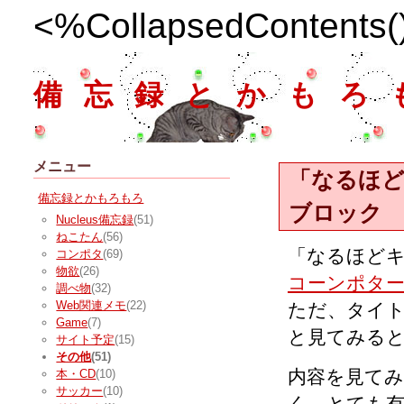
<%CollapsedContents
備忘録とかもろ
メニュー
「なるほ
備忘録とかもろもろ
ブロック
Nucleus備忘録
(51)
ねこたん
(56)
「なるほど
コンポタ
(69)
物欲
(26)
コーンポタ
調べ物
(32)
Web関連メモ
(22)
ただ、タイト
Game
(7)
と見てみると
サイト予定
(15)
その他
(51)
内容を見て
本・CD
(10)
サッカー
(10)
く、とても