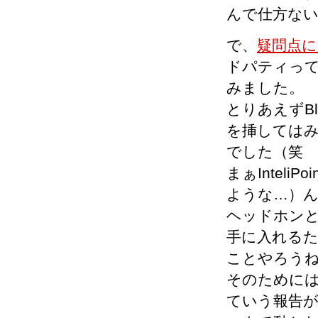
んで仕方な
で、
疑問点
ドパティっ
みました。
とりあえずBlu
を挿しては
でした（笑
まぁIntel
ような…）
ヘッドホンとか
手に入れる
ことやろう
そのためには
ていう報告がほ