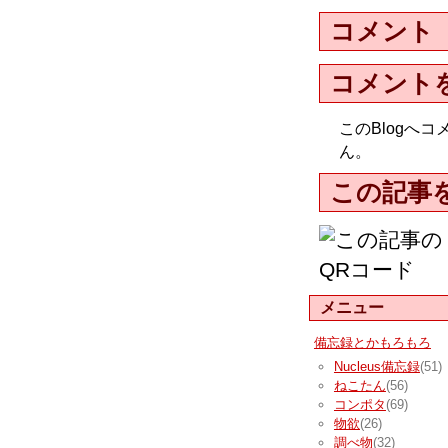
コメント
コメント
このBlogへ
ん。
この記事
メニュー
備忘録とかもろもろ
Nucleus備忘録
(51)
ねこたん
(56)
コンポタ
(69)
物欲
(26)
調べ物
(32)