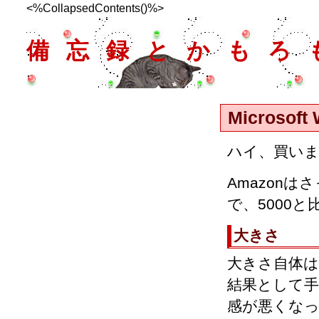
<%CollapsedContents()%>
備忘録とかもろ
Microsoft
ハイ、買い
Amazon
で、5000
大きさ
大きさ自体は
結果として
感が悪くな