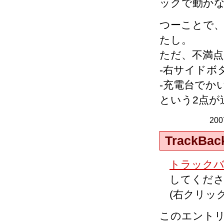
ックで動か
つーことで、
たし。
ただ、不満
-右サイドボ
-充電台でか
という2点が
20
TrackBac
トラックバッ
してくだ
(右クリッ
このエント