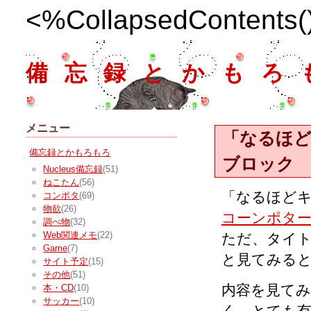
<%CollapsedContents
備忘録とかもろ
メニュー
「なるほ
備忘録とかもろもろ
ブロック
Nucleus備忘録
(51)
ねこたん
(56)
「なるほど
コンポタ
(69)
物欲
(26)
コーンポタ
調べ物
(32)
Web関連メモ
(22)
ただ、タイト
Game
(7)
と見てみると
サイト予定
(15)
その他
(51)
内容を見て
本・CD
(10)
サッカー
(10)
く、とても