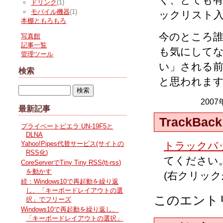
ドリンク
(1)
モバイル機器
(1)
ックリスト
本棚ともろもろ
今のところ
写真館
記事一覧
も気にして
管理ツール
い」される
検索
と思われま
2007
最新記事
TrackBack
プライベートビエラ UN-19F5と
DLNA
トラックバッ
Yahoo!Pipes代替サービス(サイトの
RSS化)
てください
CoreServerでTiny Tiny RSS(tt-rss)
を動かす
(右クリッ
続：Windows10で再起動を繰り返
し、「キーボードレイアウトの選
このエント
択」でフリーズ
Windows10で再起動を繰り返し、
「キーボードレイアウトの選択」