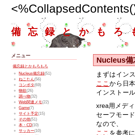
<%CollapsedContents
備忘録とかもろ
メニュー
Nucleus
備忘録とかもろもろ
まずはイン
Nucleus備忘録
(51)
ねこたん
(56)
ここ
から日
コンポタ
(69)
物欲
(26)
インストー
調べ物
(32)
Web関連メモ
(22)
xrea用メ
Game
(7)
セーフモード
サイト予定
(15)
その他
(51)
なので、
本・CD
(10)
サッカー
(10)
ここ
を参考