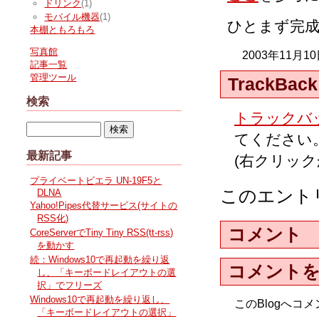
ドリンク
(1)
モバイル機器
(1)
ひとまず完
本棚ともろもろ
写真館
2003年11月1
記事一覧
管理ツール
TrackBack
検索
トラックバッ
てください
最新記事
(右クリッ
プライベートビエラ UN-19F5と
このエント
DLNA
Yahoo!Pipes代替サービス(サイトの
RSS化)
コメント
CoreServerでTiny Tiny RSS(tt-rss)
を動かす
続：Windows10で再起動を繰り返
コメント
し、「キーボードレイアウトの選
択」でフリーズ
Windows10で再起動を繰り返し、
このBlogへ
「キーボードレイアウトの選択」