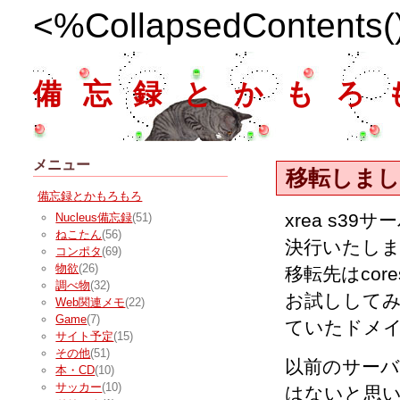
<%CollapsedContents
備忘録とかもろ
メニュー
移転しまし
備忘録とかもろもろ
xrea s
Nucleus備忘録
(51)
ねこたん
(56)
決行いたし
コンポタ
(69)
物欲
(26)
移転先はcores
調べ物
(32)
お試しして
Web関連メモ
(22)
Game
(7)
ていたドメ
サイト予定
(15)
その他
(51)
以前のサー
本・CD
(10)
サッカー
(10)
はないと思