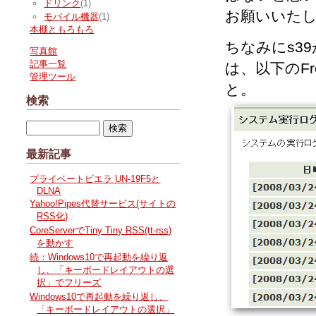
ドリンク
(1)
お願いいた
モバイル機器
(1)
本棚ともろもろ
ちなみにs3
写真館
記事一覧
は、以下のFr
管理ツール
と。
検索
最新記事
プライベートビエラ UN-19F5と
DLNA
Yahoo!Pipes代替サービス(サイトの
RSS化)
CoreServerでTiny Tiny RSS(tt-rss)
を動かす
続：Windows10で再起動を繰り返
し、「キーボードレイアウトの選
択」でフリーズ
Windows10で再起動を繰り返し、
「キーボードレイアウトの選択」