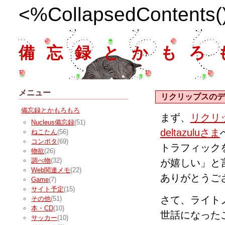
<%CollapsedContents
備忘録とかもろ
メニュー
リクリップスのデ
備忘録とかもろもろ
まず、
リクリ
Nucleus備忘録
(51)
deltazuluさま
ねこたん
(56)
コンポタ
(69)
トラフィック
物欲
(26)
調べ物
(32)
が嬉しい」と
Web関連メモ
(22)
ありがとうご
Game
(7)
サイト予定
(15)
さて、ライト
その他
(51)
本・CD
(10)
世話になった
サッカー
(10)