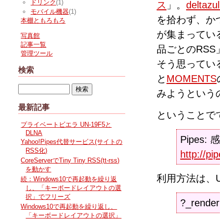
ドリンク
(1)
ス
」。
deltaz
モバイル機器
(1)
を拾わず、か
本棚ともろもろ
が集まってい
写真館
記事一覧
品ごとのRS
管理ツール
そう思ってい
検索
と
MOMENTS
みようという
最新記事
ということで
プライベートビエラ UN-19F5と
DLNA
Pipes:
Yahoo!Pipes代替サービス(サイトの
RSS化)
http://pi
CoreServerでTiny Tiny RSS(tt-rss)
を動かす
利用方法は、U
続：Windows10で再起動を繰り返
し、「キーボードレイアウトの選
択」でフリーズ
?_render
Windows10で再起動を繰り返し、
「キーボードレイアウトの選択」