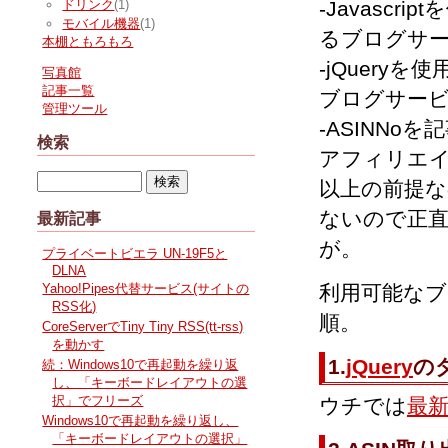
-Javascr
ドリンク
(1)
モバイル機器
(1)
るブログサ
本棚ともろもろ
-jQuery
写真館
記事一覧
ブログサー
管理ツール
-ASINNo
検索
アフィリエ
以上の前提
ないので正
最新記事
が。
プライベートビエラ UN-19F5と
DLNA
利用可能なブ
Yahoo!Pipes代替サービス(サイトの
RSS化)
順。
CoreServerでTiny Tiny RSS(tt-rss)
を動かす
1.
jQuery
の
続：Windows10で再起動を繰り返
し、「キーボードレイアウトの選
択」でフリーズ
ウチでは
最新版
Windows10で再起動を繰り返し、
「キーボードレイアウトの選択」