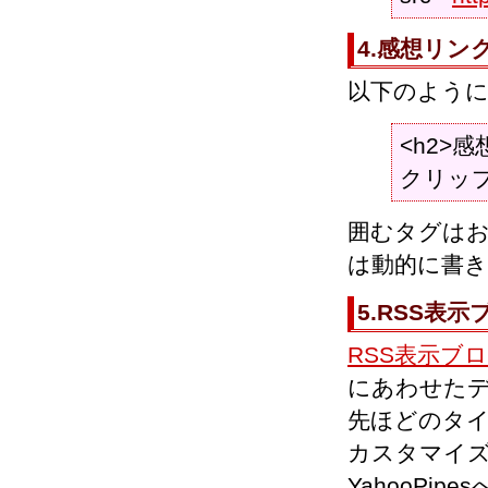
4.感想リ
以下のよう
<h2>感想リ
クリップス
囲むタグは
は動的に書き
5.RSS表示
RSS表示ブログ
にあわせた
先ほどのタ
カスタマイ
YahooP