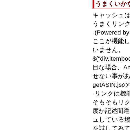
うまくいか
キャッシュはY
うまくリン
-(Power
ここが機能し
いません。
$("div.ite
目な場合、Am
せない事が
getASIN
-リンクは機
そもそもリ
度か記述間違
ュしている
を試してみ