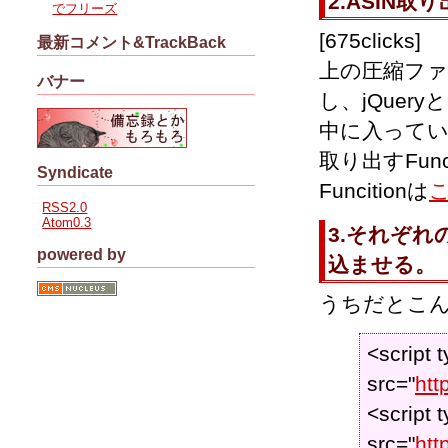
2.ASIN取
でフリーズ
[675clicks]
最新コメント&TrackBack
上の圧縮ファイ
バナー
し、jQue
中に入っている
取り出すFunc
Syndicate
Funcitionは
RSS2.0
Atom0.3
3.それぞれのJ
powered by
込ませる。
うちだとこ
<script t
src="
htt
<script t
src="
htt