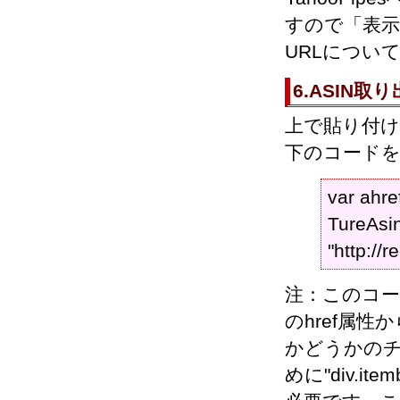
すので「表
URLについ
6.ASIN
上で貼り付けた
下のコード
var ahref
TureAsin
"http://
注：このコー
のhref属性
かどうかのチ
めに"div.