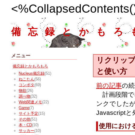
<%CollapsedContents
備忘録とかもろ
メニュー
リクリッ
備忘録とかもろもろ
と使い方
Nucleus備忘録
(51)
ねこたん
(56)
前の記事
の続
コンポタ
(69)
物欲
(26)
計画段階では
調べ物
(32)
Web関連メモ
(22)
ンクでした
Game
(7)
Javascr
サイト予定
(15)
その他
(51)
使用におけ
本・CD
(10)
サッカー
(10)