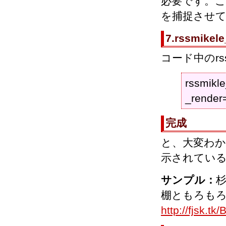
必要です。この例
を捕捉させ
7.rssmi
コード中のrs
rssmikle
_render
完成
と、大変わ
示されてい
サンプル：
杉
棚ともろも
http://fjsk.t