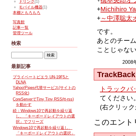
ドリンク
(1)
モバイル機器
(1)
+
Michihiro Y
本棚ともろもろ
+
～中澤聡太
写真館
記事一覧
です。
管理ツール
あとのチー
検索
ことじゃな
2008
最新記事
TrackBack
プライベートビエラ UN-19F5と
DLNA
トラックバッ
Yahoo!Pipes代替サービス(サイトの
RSS化)
てください
CoreServerでTiny Tiny RSS(tt-rss)
を動かす
(右クリッ
続：Windows10で再起動を繰り返
し、「キーボードレイアウトの選
このエント
択」でフリーズ
Windows10で再起動を繰り返し、
「キーボードレイアウトの選択」