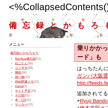
<%CollapsedContents
備忘録とかもろ
メニュー
乗りかか
備忘録とかもろもろ
ード」も
Nucleus備忘録
(51)
ねこたん
(56)
はっちたん
コンポタ
(69)
物欲
(26)
ガンバ大阪
調べ物
(32)
Web関連メモ
(22)
http://feeds.
Game
(7)
サイト予定
(15)
追加されてる
その他
(51)
+
Ryuji Bando
本・CD
(10)
サッカー
(10)
+
橋本英郎オフ