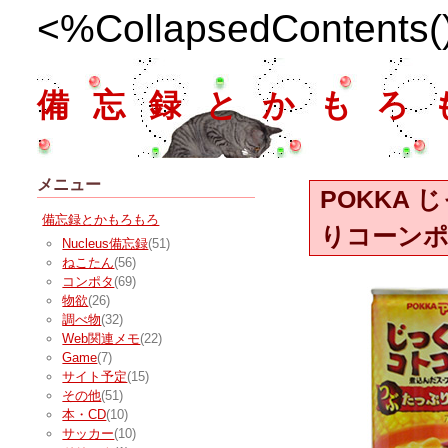
<%CollapsedContents
備忘録とかもろ
メニュー
POKKA
備忘録とかもろもろ
りコーン
Nucleus備忘録
(51)
ねこたん
(56)
コンポタ
(69)
物欲
(26)
調べ物
(32)
Web関連メモ
(22)
Game
(7)
サイト予定
(15)
その他
(51)
本・CD
(10)
サッカー
(10)