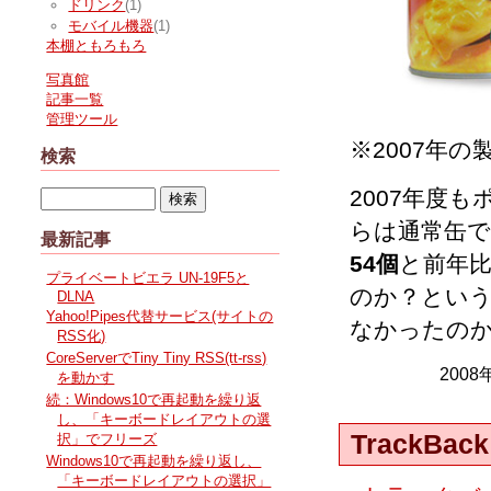
ドリンク
(1)
モバイル機器
(1)
本棚ともろもろ
写真館
記事一覧
管理ツール
※2007年の
検索
2007年度
らは通常缶で
最新記事
54個
と前年比
プライベートビエラ UN-19F5と
のか？とい
DLNA
Yahoo!Pipes代替サービス(サイトの
なかったの
RSS化)
CoreServerでTiny Tiny RSS(tt-rss)
2008
を動かす
続：Windows10で再起動を繰り返
し、「キーボードレイアウトの選
TrackBack
択」でフリーズ
Windows10で再起動を繰り返し、
「キーボードレイアウトの選択」