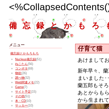
<%CollapsedContents
備忘録とかもろ
メニュー
仔育て猫
備忘録とかもろもろ
あけまして
Nucleus備忘録
(51)
ねこたん
(56)
コンポタ
(69)
新年早々、
物欲
(26)
まいました･･
調べ物
(32)
Web関連メモ
(22)
蘭五郎もそろそ
Game
(7)
あとからもら
サイト予定
(15)
その他
(51)
から生まれ
本・CD
(10)
サッカー
(10)