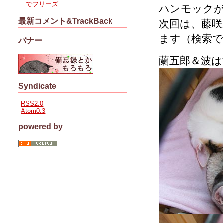
でフリーズ
ハンモック
最新コメント&TrackBack
次回は、藤
ます（検索
バナー
蘭五郎＆波
Syndicate
RSS2.0
Atom0.3
powered by