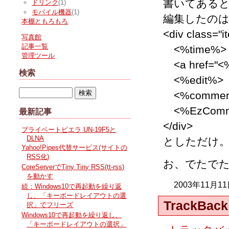
書いてあるとお
ドリンク
(1)
モバイル機器
(1)
編集したのは「ア
本棚ともろもろ
<div class="i
写真館
記事一覧
<%time%> 
管理ツール
<a href="<%
検索
<%edit%>
<%commen
<%EzComm
最新記事
</div>
プライベートビエラ UN-19F5と
DLNA
としただけ
Yahoo!Pipes代替サービス(サイトの
RSS化)
お、でたで
CoreServerでTiny Tiny RSS(tt-rss)
を動かす
2003年11月1
続：Windows10で再起動を繰り返
し、「キーボードレイアウトの選
TrackBack
択」でフリーズ
Windows10で再起動を繰り返し、
「キーボードレイアウトの選択」