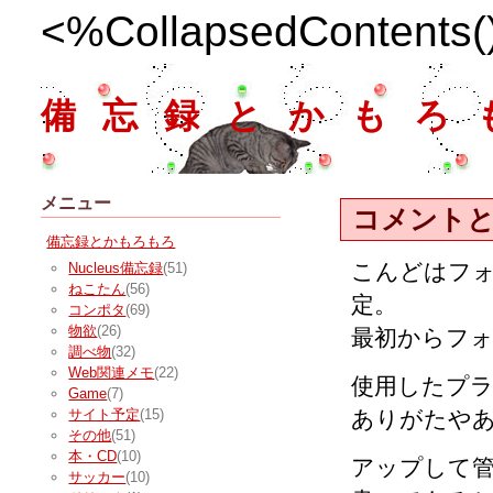
<%CollapsedContents
備忘録とかもろ
メニュー
コメント
備忘録とかもろもろ
こんどはフ
Nucleus備忘録
(51)
ねこたん
(56)
定。
コンポタ
(69)
物欲
(26)
最初からフ
調べ物
(32)
Web関連メモ
(22)
使用したプ
Game
(7)
ありがたや
サイト予定
(15)
その他
(51)
本・CD
(10)
アップして
サッカー
(10)