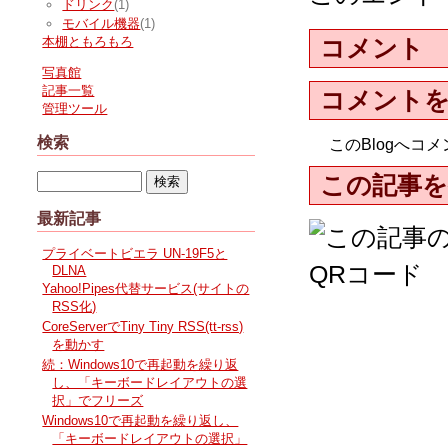
ドリンク
(1)
モバイル機器
(1)
コメント
本棚ともろもろ
写真館
記事一覧
コメント
管理ツール
検索
このBlogへ
この記事を
最新記事
プライベートビエラ UN-19F5と
DLNA
Yahoo!Pipes代替サービス(サイトの
RSS化)
CoreServerでTiny Tiny RSS(tt-rss)
を動かす
続：Windows10で再起動を繰り返
し、「キーボードレイアウトの選
択」でフリーズ
Windows10で再起動を繰り返し、
「キーボードレイアウトの選択」