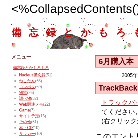
<%CollapsedContents
備忘録とかもろ
メニュー
6月購入本
備忘録とかもろもろ
2005
Nucleus備忘録
(51)
ねこたん
(56)
TrackBack
コンポタ
(69)
物欲
(26)
調べ物
(32)
トラックバッ
Web関連メモ
(22)
Game
(7)
てください
サイト予定
(15)
(右クリッ
その他
(51)
本・CD
(10)
サッカー
(10)
このエント