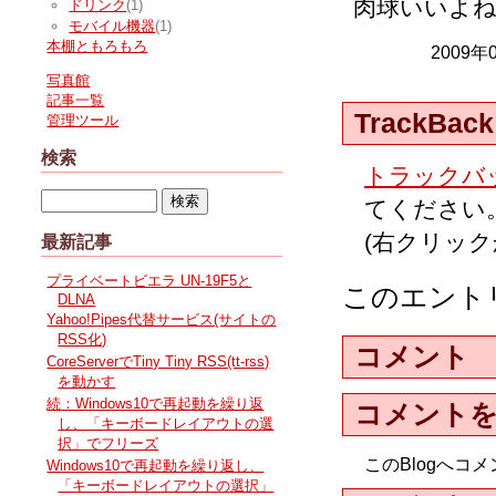
肉球いいよ
ドリンク
(1)
モバイル機器
(1)
本棚ともろもろ
2009年
写真館
記事一覧
TrackBack
管理ツール
検索
トラックバッ
てください
(右クリッ
最新記事
プライベートビエラ UN-19F5と
このエント
DLNA
Yahoo!Pipes代替サービス(サイトの
RSS化)
コメント
CoreServerでTiny Tiny RSS(tt-rss)
を動かす
続：Windows10で再起動を繰り返
コメント
し、「キーボードレイアウトの選
択」でフリーズ
このBlogへ
Windows10で再起動を繰り返し、
「キーボードレイアウトの選択」