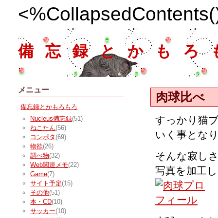
<%CollapsedContents
備忘録とかもろ
メニュー
肉球比べ
備忘録とかもろもろ
すっかり猫
Nucleus備忘録
(51)
ねこたん
(56)
いく事とな
コンポタ
(69)
物欲
(26)
そんな寂しさ
調べ物
(32)
Web関連メモ
(22)
写真を加工
Game
(7)
サイト予定
(15)
その他
(51)
本・CD
(10)
サッカー
(10)