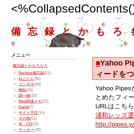
<%CollapsedContents
備忘録とかもろ
メニュー
■
Yahoo
備忘録とかもろもろ
ィードを
Nucleus備忘録
(51)
ねこたん
(56)
コンポタ
(69)
Yahoo P
物欲
(26)
調べ物
(32)
とめたフィ
Web関連メモ
(22)
URLはこち
Game
(7)
サイト予定
(15)
浦和レッズ
その他
(51)
http://pipes.
本・CD
(10)
サッカー
(10)