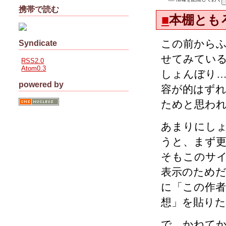
携帯で読む
■
本棚とも
この前から
Syndicate
せてみてい
RSS2.0
Atom0.3
しょんぼり…
powered by
容が的はず
ためと思われ
あまりにし
うと、まず
そもこのサ
表示のため
に「この作
想」を貼り
で、かねて