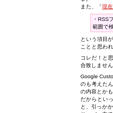
また、「
現在
・RSS
範囲で検
という項目
ことと思わ
コレだ！と
合致しませ
Google C
のも考えた
の内容とか
だからといって
と、引っか