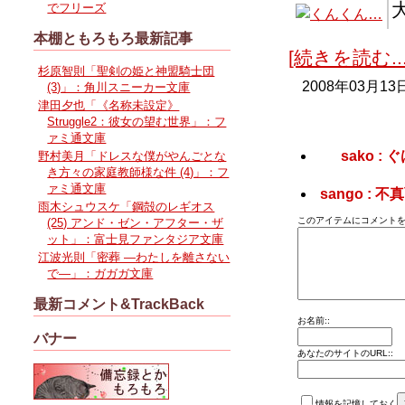
でフリーズ
本棚ともろもろ最新記事
[続きを読む...
杉原智則「聖剣の姫と神盟騎士団
2008年03月13
(3)」：角川スニーカー文庫
津田夕也「《名称未設定》
Struggle2：彼女の望む世界」：フ
ァミ通文庫
sako 
野村美月「ドレスな僕がやんごとな
き方々の家庭教師様な件 (4)」：フ
ァミ通文庫
sango :
雨木シュウスケ「鋼殻のレギオス
このアイテムにコメントを
(25) アンド・ゼン・アフター・ザ
ット」：富士見ファンタジア文庫
江波光則「密葬 ―わたしを離さない
で―」：ガガガ文庫
最新コメント&TrackBack
お名前::
バナー
あなたのサイトのURL::
情報を記憶しておく