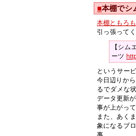
■
本棚でシ
本棚ともろ
引っ張って
【シム
ーツ
htt
というサー
今日辺りか
るでダメな
データ更新
事が上がっ
また、あく
象になるブ
事。