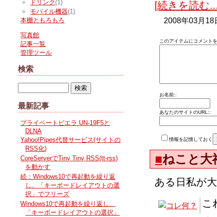
ドリンク
(1)
[続きを読む...
モバイル機器
(1)
2008年03月18
本棚ともろもろ
写真館
このアイテムにコメントを
記事一覧
管理ツール
検索
お名前::
最新記事
あなたのサイトのURL::
プライベートビエラ UN-19F5と
DLNA
Yahoo!Pipes代替サービス(サイトの
情報を記憶しておく
RSS化)
■
ねこと大
CoreServerでTiny Tiny RSS(tt-rss)
を動かす
続：Windows10で再起動を繰り返
ある日私が
し、「キーボードレイアウトの選
択」でフリーズ
こ
Windows10で再起動を繰り返し、
「キーボードレイアウトの選択」