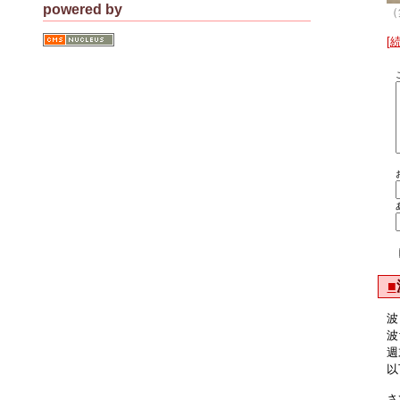
powered by
（
[
■
波
波
週
以
さ