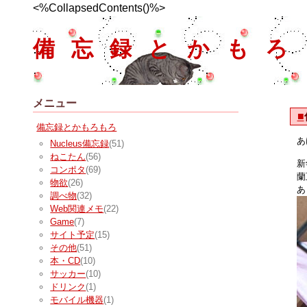
<%CollapsedContents()%>
備忘録とかもろ
メニュー
■
備忘録とかもろもろ
あ
Nucleus備忘録
(51)
ねこたん
(56)
新
コンポタ
(69)
蘭
物欲
(26)
あ
調べ物
(32)
Web関連メモ
(22)
Game
(7)
サイト予定
(15)
その他
(51)
本・CD
(10)
サッカー
(10)
ドリンク
(1)
モバイル機器
(1)