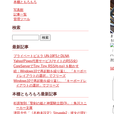
本棚ともろもろ
写真館
記事一覧
管理ツール
検索
ま
５
最新記事
（
ハ
プライベートビエラ UN-19F5とDLNA
次
Yahoo!Pipes代替サービス(サイトのRSS化)
CoreServerでTiny Tiny RSS(tt-rss) を動かす
[
続：Windows10で再起動を繰り返し、「キーボー
ドレイアウトの選択」でフリーズ
Windows10で再起動を繰り返し、「キーボードレ
イアウトの選択」でフリーズ
本棚ともろもろ最新記事
杉原智則「聖剣の姫と神盟騎士団(3)」：角川スニ
ーカー文庫
津田夕也「《名称未設定》Struggle2：彼女の望む