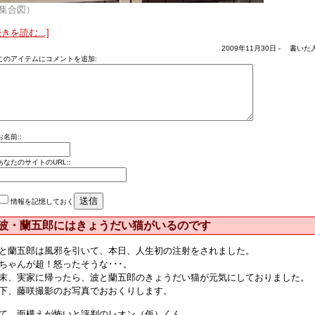
集合図）
続きを読む...]
2009年11月30日 - 書いた人
このアイテムにコメントを追加:
お名前::
あなたのサイトのURL::
情報を記憶しておく
波・蘭五郎にはきょうだい猫がいるのです
と蘭五郎は風邪を引いて、本日、人生初の注射をされました。
ちゃんが超！怒ったそうな･･･。
末、実家に帰ったら、波と蘭五郎のきょうだい猫が元気にしておりました。
下、藤咲撮影のお写真でおおくりします。
て、面構えが怖いと評判のレオン（仮）くん。