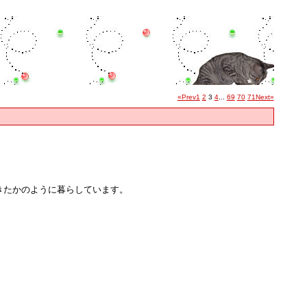
«Prev
1
2
3
4
...
69
70
71
Next»
きたかのように暮らしています。