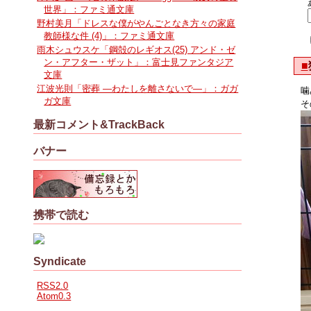
世界」：ファミ通文庫
野村美月「ドレスな僕がやんごとなき方々の家庭
教師様な件 (4)」：ファミ通文庫
雨木シュウスケ「鋼殻のレギオス(25) アンド・ゼ
ン・アフター・ザット」：富士見ファンタジア
■
文庫
江波光則「密葬 ―わたしを離さないで―」：ガガ
噛
ガ文庫
そ
最新コメント&TrackBack
バナー
携帯で読む
Syndicate
RSS2.0
Atom0.3