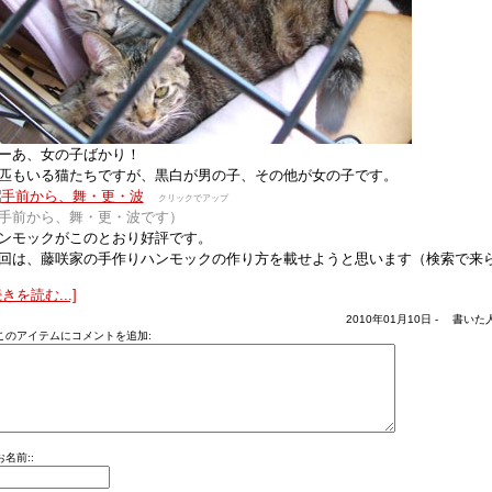
ーあ、女の子ばかり！
匹もいる猫たちですが、黒白が男の子、その他が女の子です。
クリックでアップ
手前から、舞・更・波です）
ンモックがこのとおり好評です。
回は、藤咲家の手作りハンモックの作り方を載せようと思います（検索で来
続きを読む...]
2010年01月10日 - 書いた人
このアイテムにコメントを追加:
お名前::