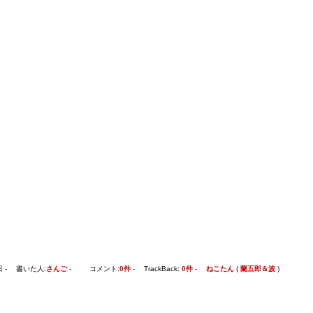
日 - 書いた人:
さんご
- コメント:
0件
- TrackBack:
0件
-
ねこたん
(
蘭五郎＆波
)