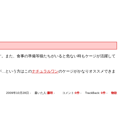
す。また、食事の準備等猫たちがいると危ない時もケージが活躍して
が…という方はこの
ナチュラルワン
のケージがかなりオススメできま
2009年10月28日 - 書いた人:
藤咲
- コメント:
0件
- TrackBack:
0件
-
物欲