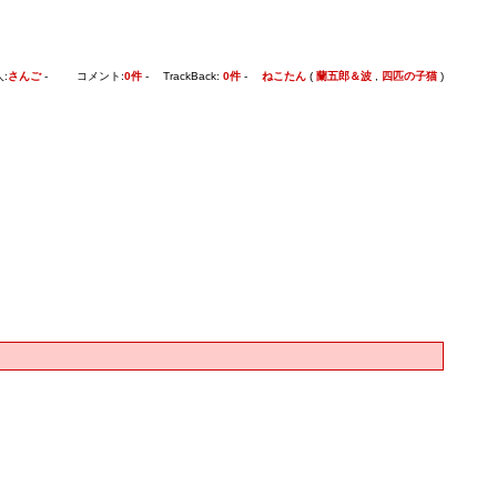
:
さんご
- コメント:
0件
- TrackBack:
0件
-
ねこたん
(
蘭五郎＆波
,
四匹の子猫
)