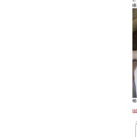
瞳
模
[