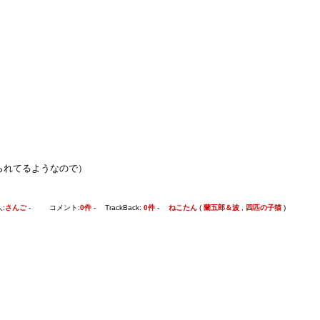
られてるようなので）
:
さんご
- コメント:
0件
- TrackBack:
0件
-
ねこたん
(
蘭五郎＆波
,
四匹の子猫
)