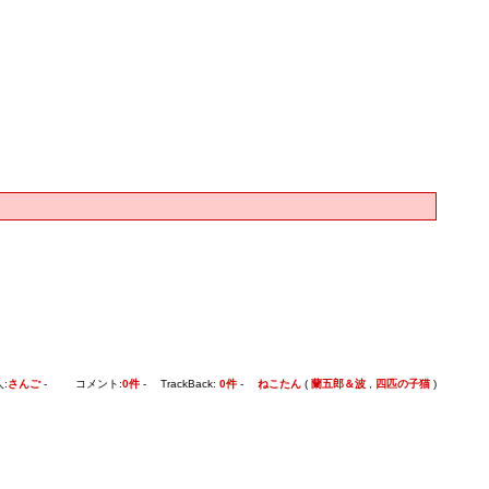
:
さんご
- コメント:
0件
- TrackBack:
0件
-
ねこたん
(
蘭五郎＆波
,
四匹の子猫
)