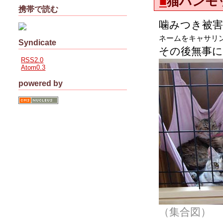
■
猫ハンモ
携帯で読む
噛みつき被
ネームをキャサリ
Syndicate
その後無事
RSS2.0
Atom0.3
powered by
（集合図）