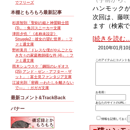
でフリーズ
ハンモック
本棚ともろもろ最新記事
次回は、藤
杉原智則「聖剣の姫と神盟騎士団
ます（検索
(3)」：角川スニーカー文庫
津田夕也「《名称未設定》
[続きを読む...
Struggle2：彼女の望む世界」：フ
ァミ通文庫
2010年01月10
野村美月「ドレスな僕がやんごとな
き方々の家庭教師様な件 (4)」：フ
ァミ通文庫
このアイテムにコメントを
雨木シュウスケ「鋼殻のレギオス
(25) アンド・ゼン・アフター・ザ
ット」：富士見ファンタジア文庫
江波光則「密葬 ―わたしを離さない
で―」：ガガガ文庫
お名前::
最新コメント&TrackBack
あなたのサイトのURL::
バナー
情報を記憶しておく