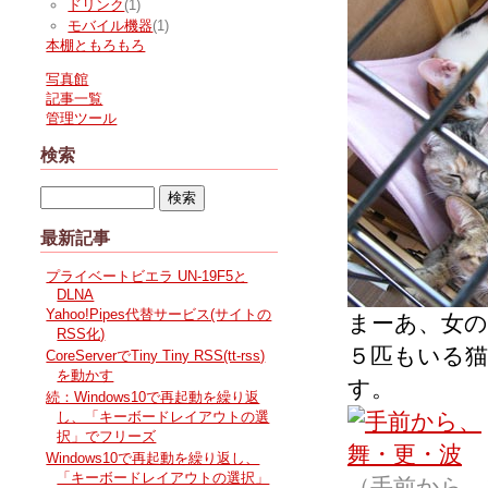
ドリンク
(1)
モバイル機器
(1)
本棚ともろもろ
写真館
記事一覧
管理ツール
検索
最新記事
プライベートビエラ UN-19F5と
DLNA
Yahoo!Pipes代替サービス(サイトの
まーあ、女
RSS化)
５匹もいる
CoreServerでTiny Tiny RSS(tt-rss)
を動かす
す。
続：Windows10で再起動を繰り返
し、「キーボードレイアウトの選
択」でフリーズ
Windows10で再起動を繰り返し、
「キーボードレイアウトの選択」
（手前から、