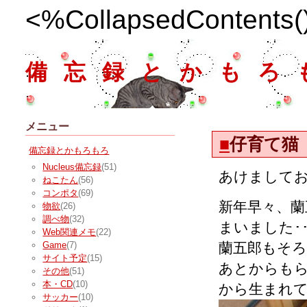
<%CollapsedContents
備忘録とかもろ
メニュー
■
仔育て猫
備忘録とかもろもろ
Nucleus備忘録
(51)
あけまして
ねこたん
(56)
コンポタ
(69)
新年早々、
物欲
(26)
調べ物
(32)
まいました･･
Web関連メモ
(22)
蘭五郎もそろそ
Game
(7)
サイト予定
(15)
あとからもら
その他
(51)
本・CD
(10)
から生まれ
サッカー
(10)