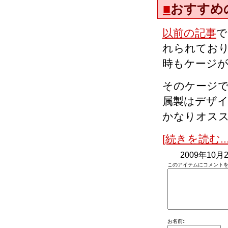
■
おすすめ
以前の記事
で
れられてお
時もケージ
そのケージ
属製はデザ
かなりオス
[続きを読む...
2009年10月2
このアイテムにコメントを
お名前::