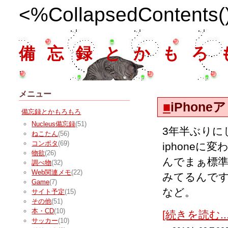
<%CollapsedContents
備忘録とかもろ
メニュー
■
iPhon
備忘録とかもろもろ
Nucleus備忘録
(51)
3年半ぶりに
ねこたん
(56)
コンポタ
(69)
iphoneに
物欲
(26)
んでまぁ標準
調べ物
(32)
Web関連メモ
(22)
みてるんで
Game
(7)
など。
サイト予定
(15)
その他
(51)
本・CD
(10)
[続きを読む...
サッカー
(10)