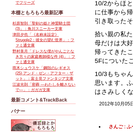
10/2から
でフリーズ
に仕事から
本棚ともろもろ最新記事
引き取った
杉原智則「聖剣の姫と神盟騎士団
(3)」：角川スニーカー文庫
拾い親の私
津田夕也「《名称未設定》
Struggle2：彼女の望む世界」：フ
母だけは大好
ァミ通文庫
帰ってきた
野村美月「ドレスな僕がやんごとな
き方々の家庭教師様な件 (4)」：フ
5Fについた
ァミ通文庫
雨木シュウスケ「鋼殻のレギオス
10/3もち
(25) アンド・ゼン・アフター・ザ
ット」：富士見ファンタジア文庫
思います。ふ
江波光則「密葬 ―わたしを離さない
で―」：ガガガ文庫
はさみしく
最新コメント&TrackBack
2012年10月05
バナー
さんご :