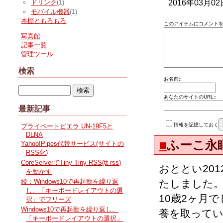
2016年03月02
ドリンク
(1)
モバイル機器
(1)
本棚ともろもろ
このアイテムにコメントを
写真館
記事一覧
管理ツール
検索
お名前::
あなたのサイトのURL::
最新記事
情報を記憶しておく
プライベートビエラ UN-19F5と
DLNA
■
ふーこ永
Yahoo!Pipes代替サービス(サイトの
RSS化)
CoreServerでTiny Tiny RSS(tt-rss)
おととい201
を動かす
たしました
続：Windows10で再起動を繰り返
し、「キーボードレイアウトの選
10歳2ヶ月
択」でフリーズ
Windows10で再起動を繰り返し、
養を取って
「キーボードレイアウトの選択」