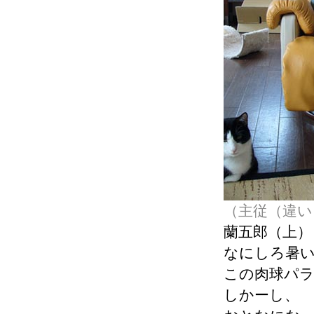
（主従（違い
蘭五郎（上）
なにしろ暑
この肉球パ
しかーし、