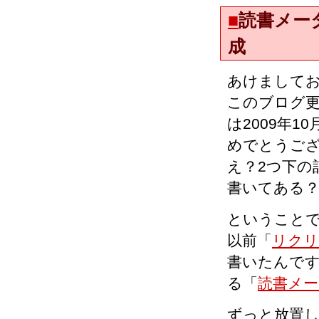
■
読書メー
成
あけましてお
このブログ
は2009年
めでとうご
え？2つ下の
書いてある
ということ
以前「
リクリ
書いたんで
る「
読書メー
ずっと放置し