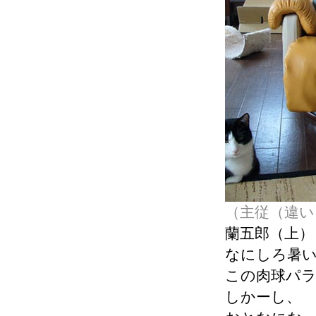
（主従（違い
蘭五郎（上）
なにしろ暑
この肉球パ
しかーし、