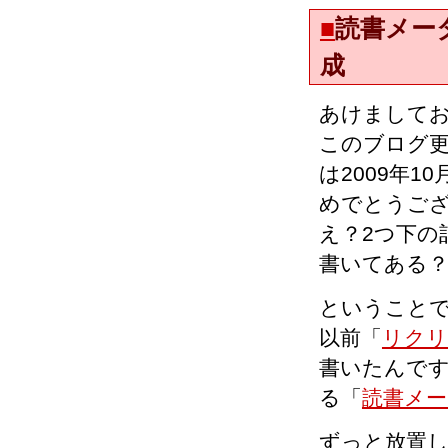
■
読書メー
成
あけましてお
このブログ
は2009年
めでとうご
え？2つ下の
書いてある
ということ
以前「
リクリ
書いたんで
る「
読書メー
ずっと放置し