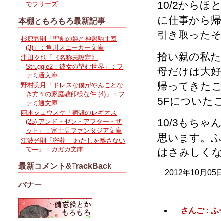
10/2から
でフリーズ
に仕事から
本棚ともろもろ最新記事
引き取った
杉原智則「聖剣の姫と神盟騎士団
(3)」：角川スニーカー文庫
拾い親の私
津田夕也「《名称未設定》
Struggle2：彼女の望む世界」：フ
母だけは大好
ァミ通文庫
帰ってきた
野村美月「ドレスな僕がやんごとな
き方々の家庭教師様な件 (4)」：フ
5Fについた
ァミ通文庫
雨木シュウスケ「鋼殻のレギオス
10/3もち
(25) アンド・ゼン・アフター・ザ
ット」：富士見ファンタジア文庫
思います。ふ
江波光則「密葬 ―わたしを離さない
で―」：ガガガ文庫
はさみしく
最新コメント&TrackBack
2012年10月05
バナー
さんご :