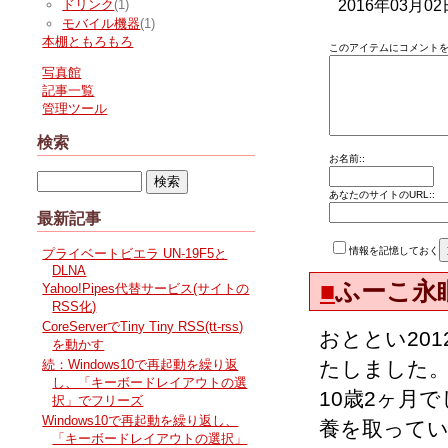
2016年03月02
ドリンク
(1)
モバイル機器
(1)
本棚ともろもろ
このアイテムにコメントを
写真館
記事一覧
管理ツール
検索
お名前::
あなたのサイトのURL::
最新記事
情報を記憶しておく
プライベートビエラ UN-19F5と
DLNA
■
ふーこ永
Yahoo!Pipes代替サービス(サイトの
RSS化)
CoreServerでTiny Tiny RSS(tt-rss)
おととい201
を動かす
たしました
続：Windows10で再起動を繰り返
し、「キーボードレイアウトの選
10歳2ヶ月
択」でフリーズ
Windows10で再起動を繰り返し、
養を取って
「キーボードレイアウトの選択」