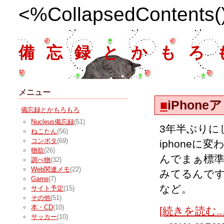
<%CollapsedContents
備忘録とかもろ
メニュー
■
iPhon
備忘録とかもろもろ
Nucleus備忘録
(51)
3年半ぶりに
ねこたん
(56)
コンポタ
(69)
iphoneに
物欲
(26)
んでまぁ標準
調べ物
(32)
Web関連メモ
(22)
みてるんで
Game
(7)
など。
サイト予定
(15)
その他
(51)
本・CD
(10)
[続きを読む...
サッカー
(10)