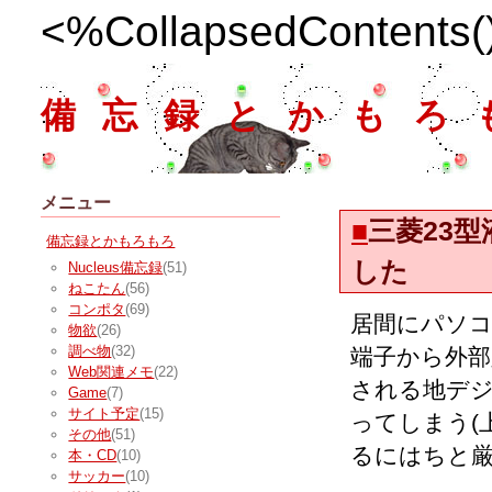
<%CollapsedContents
備忘録とかもろ
メニュー
■
三菱23型
備忘録とかもろもろ
した
Nucleus備忘録
(51)
ねこたん
(56)
コンポタ
(69)
居間にパソコ
物欲
(26)
調べ物
(32)
端子から外部
Web関連メモ
(22)
される地デジ
Game
(7)
サイト予定
(15)
ってしまう(
その他
(51)
るにはちと
本・CD
(10)
サッカー
(10)