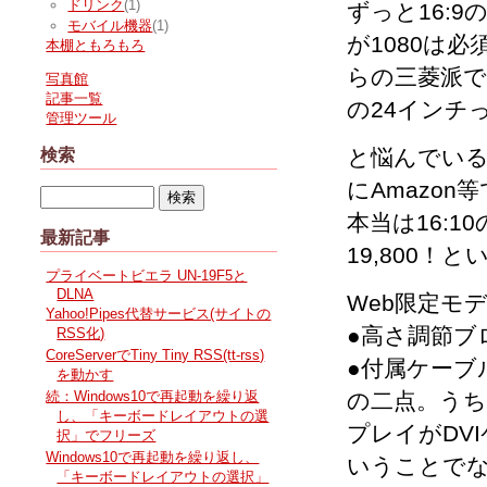
ドリンク
(1)
ずっと16:
モバイル機器
(1)
が1080は
本棚ともろもろ
らの三菱派で
写真館
記事一覧
の24インチ
管理ツール
と悩んでいる
検索
にAmazo
本当は16:
最新記事
19,800
プライベートビエラ UN-19F5と
DLNA
Web限定モ
Yahoo!Pipes代替サービス(サイトの
●高さ調節ブ
RSS化)
CoreServerでTiny Tiny RSS(tt-rss)
●付属ケーブル
を動かす
の二点。う
続：Windows10で再起動を繰り返
し、「キーボードレイアウトの選
プレイがDV
択」でフリーズ
Windows10で再起動を繰り返し、
いうことで
「キーボードレイアウトの選択」