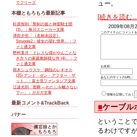
ュー。
でフリーズ
本棚ともろもろ最新記事
[続きを読む...
杉原智則「聖剣の姫と神盟騎士団
2009年08月2
(3)」：角川スニーカー文庫
このアイテムにコメントを
津田夕也「《名称未設定》
Struggle2：彼女の望む世界」：フ
ァミ通文庫
野村美月「ドレスな僕がやんごとな
き方々の家庭教師様な件 (4)」：フ
ァミ通文庫
お名前::
雨木シュウスケ「鋼殻のレギオス
(25) アンド・ゼン・アフター・ザ
あなたのサイトのURL::
ット」：富士見ファンタジア文庫
江波光則「密葬 ―わたしを離さない
で―」：ガガガ文庫
情報を記憶しておく
最新コメント&TrackBack
■
ケーブル
バナー
ということ
るわけです