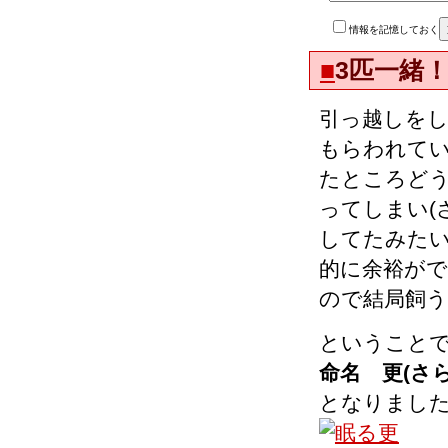
情報を記憶しておく
■
3匹一緒
引っ越しを
もらわれて
たところど
ってしまい(
してたみたい
的に余裕が
ので結局飼
ということ
命名 更(さら
となりまし