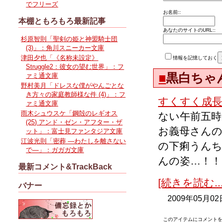
でフリーズ
お名前::
本棚ともろもろ最新記事
あなたのサイトのURL::
杉原智則「聖剣の姫と神盟騎士団
(3)」：角川スニーカー文庫
津田夕也「《名称未設定》
情報を記憶しておく
Struggle2：彼女の望む世界」：フ
■
黒白ちゃ
ァミ通文庫
野村美月「ドレスな僕がやんごとな
き方々の家庭教師様な件 (4)」：フ
すくすく成
ァミ通文庫
雨木シュウスケ「鋼殻のレギオス
ない午前五時
(25) アンド・ゼン・アフター・ザ
お義母さん
ット」：富士見ファンタジア文庫
江波光則「密葬 ―わたしを離さない
の下痢うん
で―」：ガガガ文庫
んの姿…！！
最新コメント&TrackBack
[続きを読む...
バナー
2009年05月02
このアイテムにコメントを