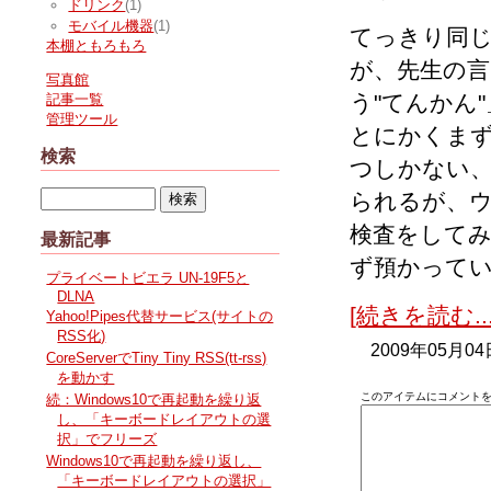
ドリンク
(1)
モバイル機器
(1)
てっきり同
本棚ともろもろ
が、先生の
写真館
う"てんかん
記事一覧
管理ツール
とにかくま
検索
つしかない
られるが、
検査をして
最新記事
ず預かって
プライベートビエラ UN-19F5と
DLNA
[続きを読む...
Yahoo!Pipes代替サービス(サイトの
RSS化)
2009年05月04
CoreServerでTiny Tiny RSS(tt-rss)
を動かす
このアイテムにコメントを
続：Windows10で再起動を繰り返
し、「キーボードレイアウトの選
択」でフリーズ
Windows10で再起動を繰り返し、
「キーボードレイアウトの選択」