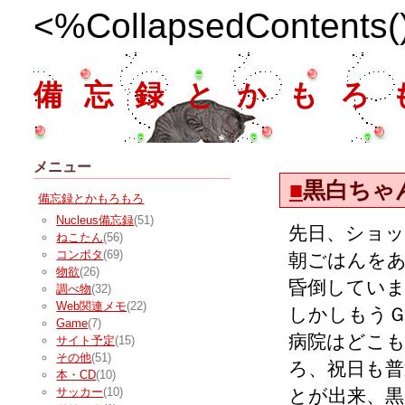
<%CollapsedContents
備忘録とかもろ
メニュー
■
黒白ちゃ
備忘録とかもろもろ
Nucleus備忘録
(51)
先日、ショ
ねこたん
(56)
コンポタ
(69)
朝ごはんを
物欲
(26)
昏倒してい
調べ物
(32)
Web関連メモ
(22)
しかしもうＧ
Game
(7)
病院はどこ
サイト予定
(15)
その他
(51)
ろ、祝日も
本・CD
(10)
とが出来、
サッカー
(10)